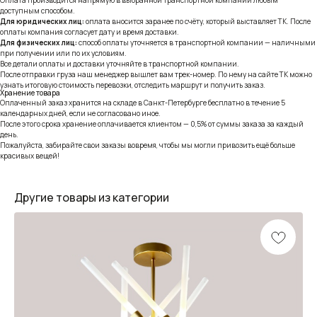
доступным способом.
Для юридических лиц:
оплата вносится заранее по счёту, который выставляет ТК. После
оплаты компания согласует дату и время доставки.
Для физических лиц:
способ оплаты уточняется в транспортной компании — наличными
при получении или по их условиям.
Все детали оплаты и доставки уточняйте в транспортной компании.
После отправки груза наш менеджер вышлет вам трек-номер. По нему на сайте ТК можно
узнать итоговую стоимость перевозки, отследить маршрут и получить заказ.
Хранение товара
Оплаченный заказ хранится на складе в Санкт-Петербурге бесплатно в течение 5
календарных дней, если не согласовано иное.
После этого срока хранение оплачивается клиентом — 0,5% от суммы заказа за каждый
день.
Пожалуйста, забирайте свои заказы вовремя, чтобы мы могли привозить ещё больше
красивых вещей!
Другие товары из категории