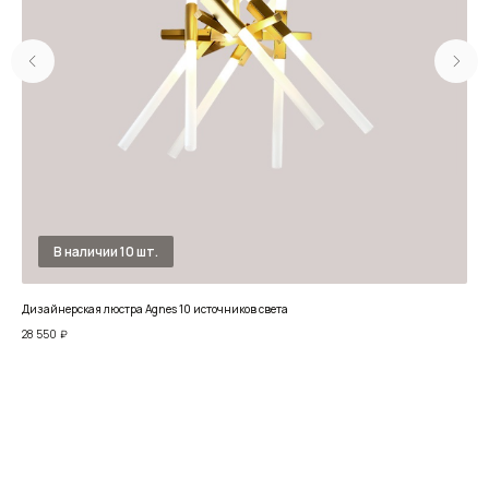
Дизайнерская люстра Agnes 10 источников света
Люс
28 550
₽
39 