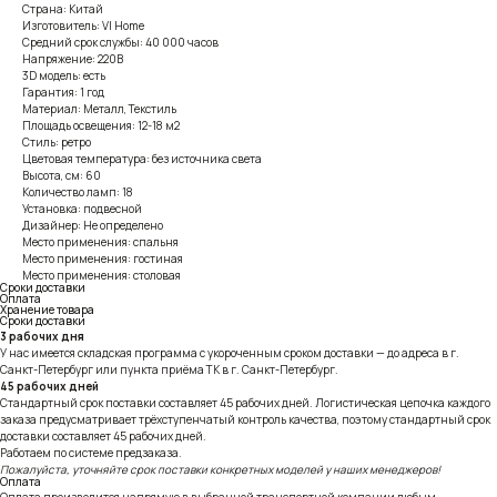
Страна: Китай
Изготовитель: VI Home
Средний срок службы: 40 000 часов
Напряжение: 220В
3D модель: есть
Гарантия: 1 год
Материал: Металл, Текстиль
Площадь освещения: 12-18 м2
Стиль: ретро
Цветовая температура: без источника света
Высота, см: 60
Количество ламп: 18
Установка: подвесной
Дизайнер: Не определено
Место применения: спальня
Место применения: гостиная
Место применения: столовая
Сроки доставки
Оплата
Хранение товара
Сроки доставки
3 рабочих дня
У нас имеется складская программа с укороченным сроком доставки — до адреса в г.
Санкт-Петербург или пункта приёма ТК в г. Санкт-Петербург.
45 рабочих дней
Стандартный срок поставки составляет 45 рабочих дней. Логистическая цепочка каждого
заказа предусматривает трёхступенчатый контроль качества, поэтому стандартный срок
доставки составляет 45 рабочих дней.
Работаем по системе предзаказа.
Пожалуйста, уточняйте срок поставки конкретных моделей у наших менеджеров!
Оплата
Оплата производится напрямую в выбранной транспортной компании любым