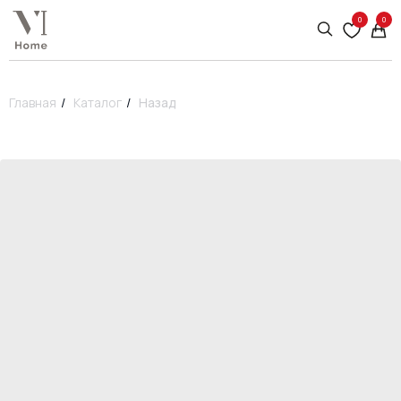
0
0
Главная
/
Каталог
/
Назад