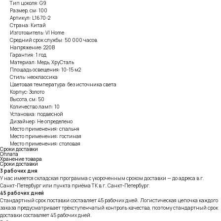
Тип цоколя: G9
Размер, см: 100
Артикул: L1670-2
Страна: Китай
Изготовитель: VI Home
Средний срок службы: 50 000 часов
Напряжение: 220В
Гарантия: 1 год
Материал: Медь, ХруСталь
Площадь освещения: 10-15 м2
Стиль: неоклассика
Цветовая температура: без источника света
Корпус: Золото
Высота, см: 50
Количество ламп: 10
Установка: подвесной
Дизайнер: Не определено
Место применения: спальня
Место применения: гостиная
Место применения: столовая
Сроки доставки
Оплата
Хранение товара
Сроки доставки
3 рабочих дня
У нас имеется складская программа с укороченным сроком доставки — до адреса в г.
Санкт-Петербург или пункта приёма ТК в г. Санкт-Петербург.
45 рабочих дней
Стандартный срок поставки составляет 45 рабочих дней. Логистическая цепочка каждого
заказа предусматривает трёхступенчатый контроль качества, поэтому стандартный срок
доставки составляет 45 рабочих дней.