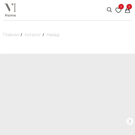
0
0
Главная
/
Каталог
/
Назад