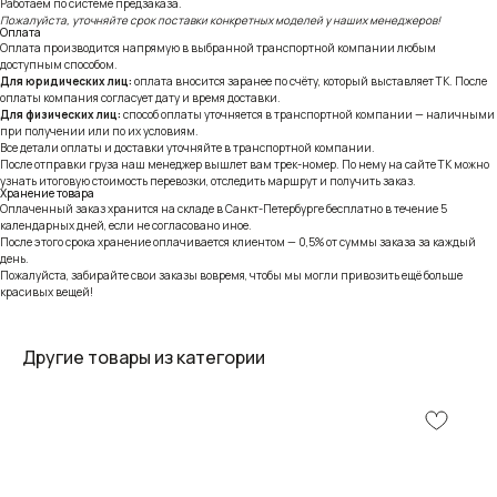
Работаем по системе предзаказа.
Пожалуйста, уточняйте срок поставки конкретных моделей у наших менеджеров!
Оплата
Оплата производится напрямую в выбранной транспортной компании любым
доступным способом.
Для юридических лиц:
оплата вносится заранее по счёту, который выставляет ТК. После
оплаты компания согласует дату и время доставки.
Для физических лиц:
способ оплаты уточняется в транспортной компании — наличными
при получении или по их условиям.
Все детали оплаты и доставки уточняйте в транспортной компании.
После отправки груза наш менеджер вышлет вам трек-номер. По нему на сайте ТК можно
узнать итоговую стоимость перевозки, отследить маршрут и получить заказ.
Хранение товара
Оплаченный заказ хранится на складе в Санкт-Петербурге бесплатно в течение 5
календарных дней, если не согласовано иное.
После этого срока хранение оплачивается клиентом — 0,5% от суммы заказа за каждый
день.
Пожалуйста, забирайте свои заказы вовремя, чтобы мы могли привозить ещё больше
красивых вещей!
Другие товары из категории