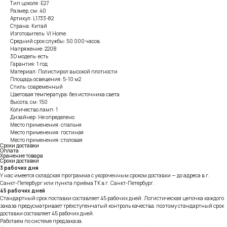
Тип цоколя: E27
Размер, см: 40
Артикул: L1733-82
Страна: Китай
Изготовитель: VI Home
Средний срок службы: 50 000 часов
Напряжение: 220В
3D модель: есть
Гарантия: 1 год
Материал: Полистирол высокой плотности
Площадь освещения: 5-10 м2
Стиль: современный
Цветовая температура: без источника света
Высота, см: 150
Количество ламп: 1
Дизайнер: Не определено
Место применения: спальня
Место применения: гостиная
Место применения: столовая
Сроки доставки
Оплата
Хранение товара
Сроки доставки
3 рабочих дня
У нас имеется складская программа с укороченным сроком доставки — до адреса в г.
Санкт-Петербург или пункта приёма ТК в г. Санкт-Петербург.
45 рабочих дней
Стандартный срок поставки составляет 45 рабочих дней. Логистическая цепочка каждого
заказа предусматривает трёхступенчатый контроль качества, поэтому стандартный срок
доставки составляет 45 рабочих дней.
Работаем по системе предзаказа.