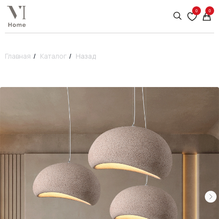
0
0
Главная
/
Каталог
/
Назад