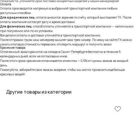
Пожалуйста, уточняйте срок поставки конкретных моделей у наших менеджеров!
Оплата
Оплата производится напрямую в выбранной транспортной компании любым
доступным способом.
Для юридических лиц:
оплата вносится заранее по счёту, который выставляет ТК. После
оплаты компания согласует дату и время доставки.
Для физических лиц:
способ оплаты уточняется в транспортной компании — наличными
при получении или по их условиям.
Все детали оплаты и доставки уточняйте в транспортной компании.
После отправки груза наш менеджер вышлет вам трек-номер. По нему на сайте ТК можно
узнать итоговую стоимость перевозки, отследить маршрут и получить заказ.
Хранение товара
Оплаченный заказ хранится на складе в Санкт-Петербурге бесплатно в течение 5
календарных дней, если не согласовано иное.
После этого срока хранение оплачивается клиентом — 0,5% от суммы заказа за каждый
день.
Пожалуйста, забирайте свои заказы вовремя, чтобы мы могли привозить ещё больше
красивых вещей!
Другие товары из категории