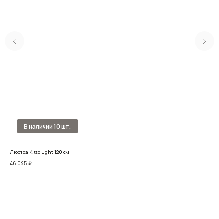
Люстра Kitto Light 120 см
Люс
Pin
46 095
₽
79 