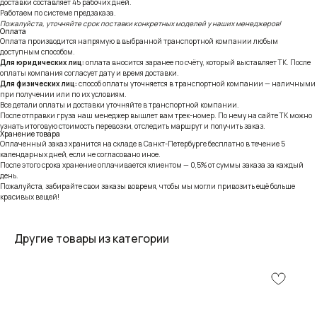
доставки составляет 45 рабочих дней.
Работаем по системе предзаказа.
Пожалуйста, уточняйте срок поставки конкретных моделей у наших менеджеров!
Оплата
Оплата производится напрямую в выбранной транспортной компании любым
доступным способом.
Для юридических лиц:
оплата вносится заранее по счёту, который выставляет ТК. После
оплаты компания согласует дату и время доставки.
Для физических лиц:
способ оплаты уточняется в транспортной компании — наличными
при получении или по их условиям.
Все детали оплаты и доставки уточняйте в транспортной компании.
После отправки груза наш менеджер вышлет вам трек-номер. По нему на сайте ТК можно
узнать итоговую стоимость перевозки, отследить маршрут и получить заказ.
Хранение товара
Оплаченный заказ хранится на складе в Санкт-Петербурге бесплатно в течение 5
календарных дней, если не согласовано иное.
После этого срока хранение оплачивается клиентом — 0,5% от суммы заказа за каждый
день.
Пожалуйста, забирайте свои заказы вовремя, чтобы мы могли привозить ещё больше
красивых вещей!
Другие товары из категории