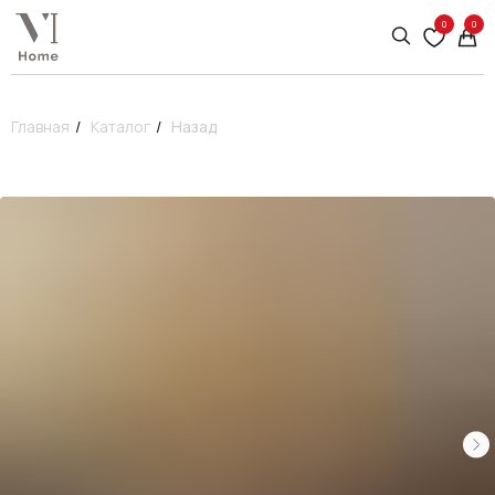
0
0
Главная
/
Каталог
/
Назад