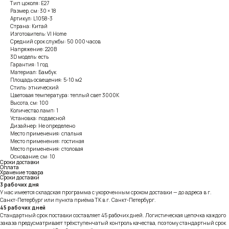
Тип цоколя: E27
Размер, см: 30 × 18
Артикул: L1058-3
Страна: Китай
Изготовитель: VI Home
Средний срок службы: 50 000 часов
Напряжение: 220В
3D модель: есть
Гарантия: 1 год
Материал: Бамбук
Площадь освещения: 5-10 м2
Стиль: этнический
Цветовая температура: теплый свет 3000К
Высота, см: 100
Количество ламп: 1
Установка: подвесной
Дизайнер: Не определено
Место применения: спальня
Место применения: гостиная
Место применения: столовая
Основание, см: 10
Сроки доставки
Оплата
Хранение товара
Сроки доставки
3 рабочих дня
У нас имеется складская программа с укороченным сроком доставки — до адреса в г.
Санкт-Петербург или пункта приёма ТК в г. Санкт-Петербург.
45 рабочих дней
Стандартный срок поставки составляет 45 рабочих дней. Логистическая цепочка каждого
заказа предусматривает трёхступенчатый контроль качества, поэтому стандартный срок