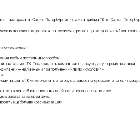
и — до адреса в г. Санкт-Петербург или пункта приёма ТК в г. Санкт-Петербур
ическая цепочка каждого заказа предусматривает трёхступенчатый контроль 
их менеджеров!
ании любым доступным способом.
ый выставляет ТК. После оплаты компания согласует дату и время доставки.
 компании — наличными при получении или по их условиям.
и.
ему на сайте ТК можно узнать итоговую стоимость перевозки, отследить марш
тно в течение 5 календарных дней, если не согласовано иное.
ммы заказа за каждый день.
возить ещё больше красивых вещей!