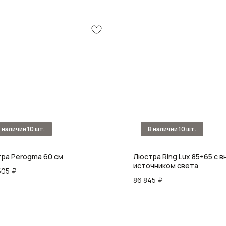
ра Perogma 60 см
Люстра Ring Lux 85+65 с 
источником света
505
₽
86 845
₽