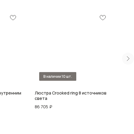
внутренним
Люстра Crooked ring 8 источников
Люст
света
75 5
86 705
₽