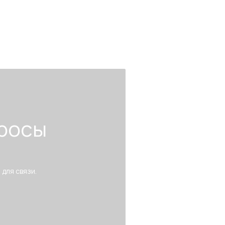
росы
 для связи.