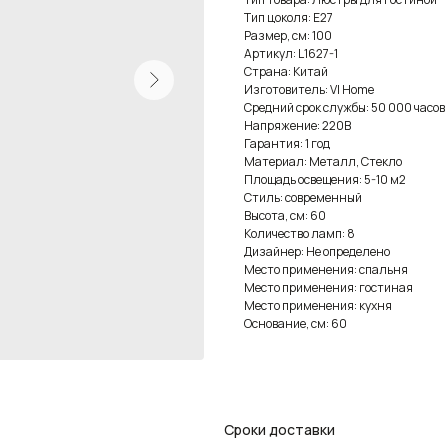
Тип цоколя: E27
Размер, см: 100
Артикул: L1627-1
Страна: Китай
Изготовитель: VI Home
Средний срок службы: 50 000 часов
Напряжение: 220В
Гарантия: 1 год
Материал: Металл, Стекло
Площадь освещения: 5-10 м2
Стиль: современный
Высота, см: 60
Количество ламп: 8
Дизайнер: Не определено
Место применения: спальня
Место применения: гостиная
Место применения: кухня
Основание, см: 60
Сроки доставки