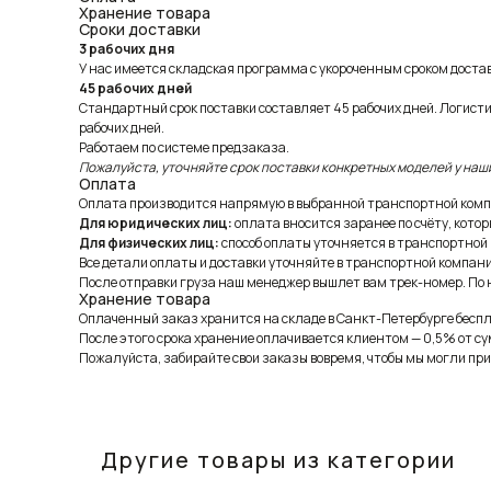
Хранение товара
Сроки доставки
3 рабочих дня
У нас имеется складская программа с укороченным сроком доставк
45 рабочих дней
Стандартный срок поставки составляет 45 рабочих дней. Логист
рабочих дней.
Работаем по системе предзаказа.
Пожалуйста, уточняйте срок поставки конкретных моделей у наш
Оплата
Оплата производится напрямую в выбранной транспортной комп
Для юридических лиц:
оплата вносится заранее по счёту, котор
Для физических лиц:
способ оплаты уточняется в транспортной
Все детали оплаты и доставки уточняйте в транспортной компани
После отправки груза наш менеджер вышлет вам трек-номер. По н
Хранение товара
Оплаченный заказ хранится на складе в Санкт-Петербурге беспла
После этого срока хранение оплачивается клиентом — 0,5% от су
Пожалуйста, забирайте свои заказы вовремя, чтобы мы могли при
Другие товары из категории