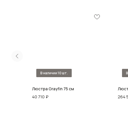
 75см 2
Люстра Grayfin 75 см
Люст
40 710
₽
264 