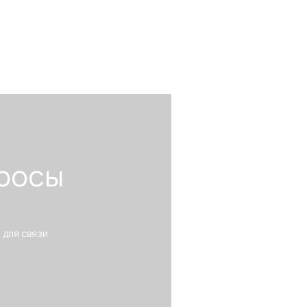
росы
 для связи.