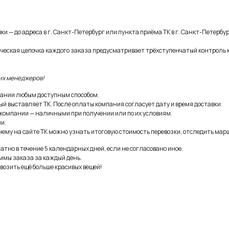
и — до адреса в г. Санкт-Петербург или пункта приёма ТК в г. Санкт-Петербур
ическая цепочка каждого заказа предусматривает трёхступенчатый контроль 
их менеджеров!
ании любым доступным способом.
ый выставляет ТК. После оплаты компания согласует дату и время доставки.
 компании — наличными при получении или по их условиям.
и.
ему на сайте ТК можно узнать итоговую стоимость перевозки, отследить марш
тно в течение 5 календарных дней, если не согласовано иное.
ммы заказа за каждый день.
возить ещё больше красивых вещей!