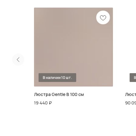
оративных
Люстра Gentle В 100 см
Люст
19 440
₽
90 0