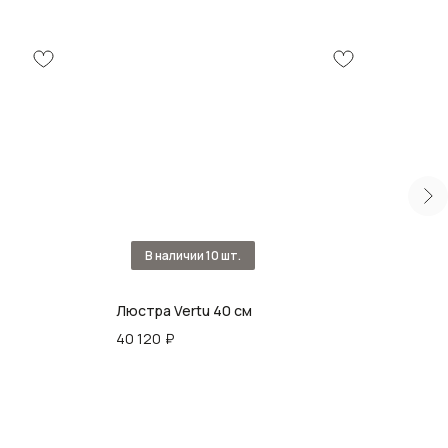
Люстра Vertu 40 см
Люст
40 120
₽
56 3