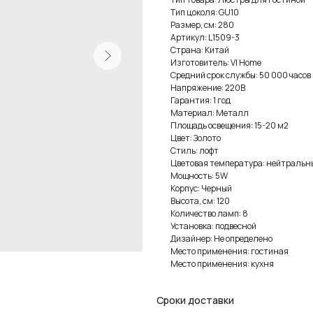
Тип цоколя: GU10
Размер, см: 280
Артикул: L1509-3
Страна: Китай
Изготовитель: VI Home
Средний срок службы: 50 000 часов
Напряжение: 220В
Гарантия: 1 год
Материал: Металл
Площадь освещения: 15-20 м2
Цвет: Золото
Стиль: лофт
Цветовая температура: нейтральн
Мощность: 5W
Корпус: Черный
Высота, см: 120
Количество ламп: 8
Установка: подвесной
Дизайнер: Не определено
Место применения: гостиная
Место применения: кухня
Сроки доставки