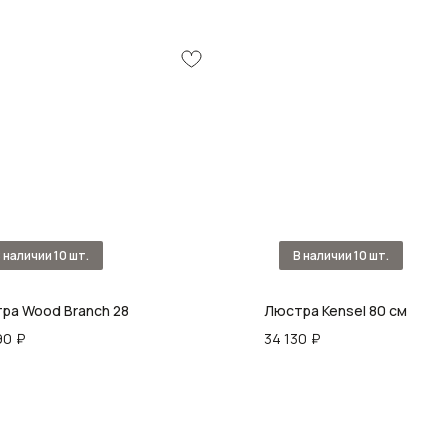
ра Wood Branch 28
Люстра Kensel 80 см
90
₽
34 130
₽