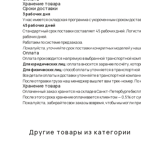
Хранение товара
Сроки доставки
3 рабочих дня
У нас имеется складская программа с укороченным сроком доставк
45 рабочих дней
Стандартный срок поставки составляет 45 рабочих дней. Логист
рабочих дней.
Работаем по системе предзаказа.
Пожалуйста, уточняйте срок поставки конкретных моделей у наш
Оплата
Оплата производится напрямую в выбранной транспортной комп
Для юридических лиц:
оплата вносится заранее по счёту, котор
Для физических лиц:
способ оплаты уточняется в транспортной
Все детали оплаты и доставки уточняйте в транспортной компани
После отправки груза наш менеджер вышлет вам трек-номер. По н
Хранение товара
Оплаченный заказ хранится на складе в Санкт-Петербурге беспла
После этого срока хранение оплачивается клиентом — 0,5% от су
Пожалуйста, забирайте свои заказы вовремя, чтобы мы могли при
Другие товары из категории