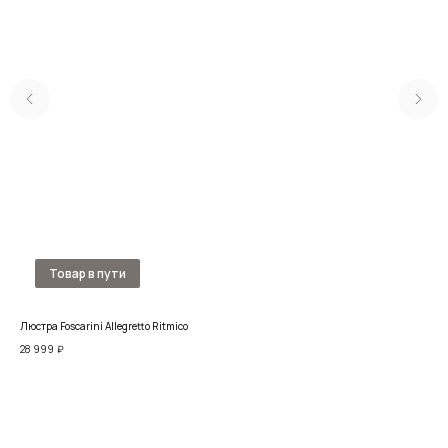
Люстра Foscarini Allegretto Ritmico
Люс
28 999
₽
72 3