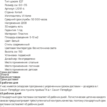
Тип цоколя: E27
Размер, см: 60 × 35
Артикул: L1091-4
Страна: Китай
Изготовитель: VI Home
Средний срок службы: 50 000 часов
Напряжение: 220В
3D модель: есть
Гарантия: 1 год
Материал: Пластик
Площадь освещения: 5-10 м2
Цвет: Белый
Стиль: современный
Цветовая температура: без источника света
Высота, см: 150
Установка: подвесной
Дизайнер: Не определено
Место применения: спальня
Место применения: гостиная
Место применения: детская
Сроки доставки
Оплата
Хранение товара
Сроки доставки
3 рабочих дня
У нас имеется складская программа с укороченным сроком доставки — до адреса в г.
Санкт-Петербург или пункта приёма ТК в г. Санкт-Петербург.
45 рабочих дней
Стандартный срок поставки составляет 45 рабочих дней. Логистическая цепочка каждого
заказа предусматривает трёхступенчатый контроль качества, поэтому стандартный срок
доставки составляет 45 рабочих дней.