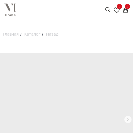
0
0
Главная
/
Каталог
/
Назад