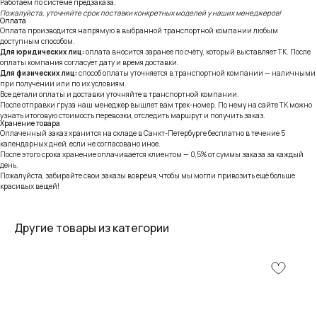
Работаем по системе предзаказа.
Пожалуйста, уточняйте срок поставки конкретных моделей у наших менеджеров!
Оплата
Оплата производится напрямую в выбранной транспортной компании любым
доступным способом.
Для юридических лиц:
оплата вносится заранее по счёту, который выставляет ТК. После
оплаты компания согласует дату и время доставки.
Для физических лиц:
способ оплаты уточняется в транспортной компании — наличными
при получении или по их условиям.
Все детали оплаты и доставки уточняйте в транспортной компании.
После отправки груза наш менеджер вышлет вам трек-номер. По нему на сайте ТК можно
узнать итоговую стоимость перевозки, отследить маршрут и получить заказ.
Хранение товара
Оплаченный заказ хранится на складе в Санкт-Петербурге бесплатно в течение 5
календарных дней, если не согласовано иное.
После этого срока хранение оплачивается клиентом — 0,5% от суммы заказа за каждый
день.
Пожалуйста, забирайте свои заказы вовремя, чтобы мы могли привозить ещё больше
красивых вещей!
Другие товары из категории