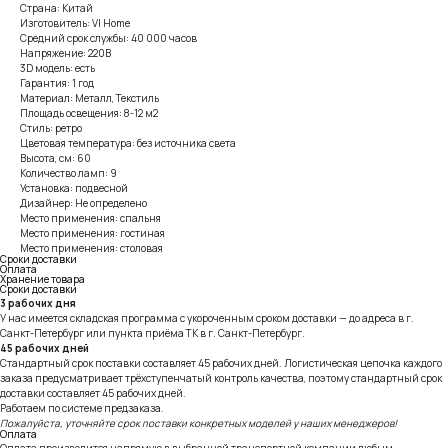
Страна: Китай
Изготовитель: VI Home
Средний срок службы: 40 000 часов
Напряжение: 220В
3D модель: есть
Гарантия: 1 год
Материал: Металл, Текстиль
Площадь освещения: 8-12 м2
Стиль: ретро
Цветовая температура: без источника света
Высота, см: 60
Количество ламп: 9
Установка: подвесной
Дизайнер: Не определено
Место применения: спальня
Место применения: гостиная
Место применения: столовая
Сроки доставки
Оплата
Хранение товара
Сроки доставки
3 рабочих дня
У нас имеется складская программа с укороченным сроком доставки — до адреса в г.
Санкт-Петербург или пункта приёма ТК в г. Санкт-Петербург.
45 рабочих дней
Стандартный срок поставки составляет 45 рабочих дней. Логистическая цепочка каждого
заказа предусматривает трёхступенчатый контроль качества, поэтому стандартный срок
доставки составляет 45 рабочих дней.
Работаем по системе предзаказа.
Пожалуйста, уточняйте срок поставки конкретных моделей у наших менеджеров!
Оплата
Оплата производится напрямую в выбранной транспортной компании любым