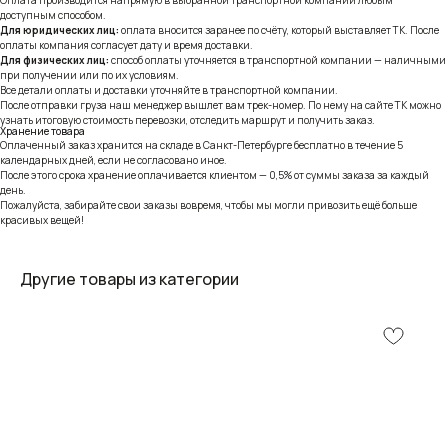
доступным способом.
Для юридических лиц:
оплата вносится заранее по счёту, который выставляет ТК. После
оплаты компания согласует дату и время доставки.
Для физических лиц:
способ оплаты уточняется в транспортной компании — наличными
при получении или по их условиям.
Все детали оплаты и доставки уточняйте в транспортной компании.
После отправки груза наш менеджер вышлет вам трек-номер. По нему на сайте ТК можно
узнать итоговую стоимость перевозки, отследить маршрут и получить заказ.
Хранение товара
Оплаченный заказ хранится на складе в Санкт-Петербурге бесплатно в течение 5
календарных дней, если не согласовано иное.
После этого срока хранение оплачивается клиентом — 0,5% от суммы заказа за каждый
день.
Пожалуйста, забирайте свои заказы вовремя, чтобы мы могли привозить ещё больше
красивых вещей!
Другие товары из категории