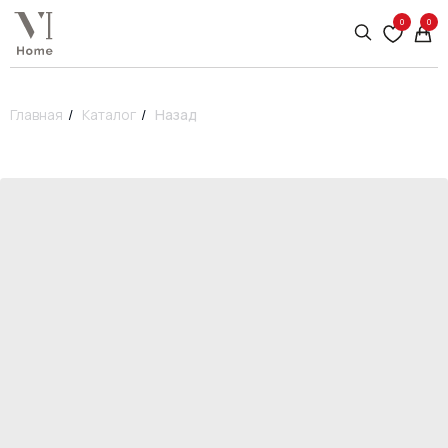
0
0
Главная
/
Каталог
/
Назад