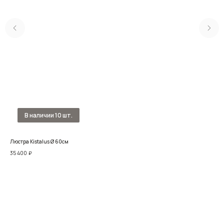
Люстра Kistalus Ø 60см
Люс
35 400
₽
34 