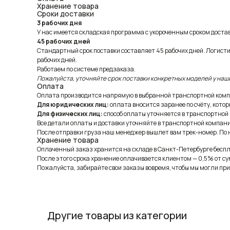
Хранение товара
Сроки доставки
3 рабочих дня
У нас имеется складская программа с укороченным сроком доставк
45 рабочих дней
Стандартный срок поставки составляет 45 рабочих дней. Логист
рабочих дней.
Работаем по системе предзаказа.
Пожалуйста, уточняйте срок поставки конкретных моделей у наш
Оплата
Оплата производится напрямую в выбранной транспортной комп
Для юридических лиц:
оплата вносится заранее по счёту, котор
Для физических лиц:
способ оплаты уточняется в транспортной
Все детали оплаты и доставки уточняйте в транспортной компани
После отправки груза наш менеджер вышлет вам трек-номер. По н
Хранение товара
Оплаченный заказ хранится на складе в Санкт-Петербурге беспла
После этого срока хранение оплачивается клиентом — 0,5% от су
Пожалуйста, забирайте свои заказы вовремя, чтобы мы могли при
Другие товары из категории