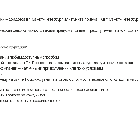
и — до адреса в г. Санкт-Петербург или пункта приёма ТК в г. Санкт-Петербур
ическая цепочка каждого заказа предусматривает трёхступенчатый контроль 
их менеджеров!
ании любым доступным способом.
ый выставляет ТК. После оплаты компания согласует дату и время доставки.
 компании — наличными при получении или по их условиям.
и.
ему на сайте ТК можно узнать итоговую стоимость перевозки, отследить марш
тно в течение 5 календарных дней, если не согласовано иное.
ммы заказа за каждый день.
возить ещё больше красивых вещей!