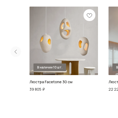
Люстра Facetone 30 см
Люст
39 805
₽
22 2