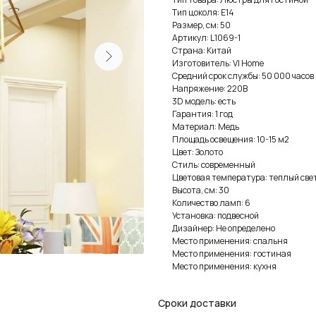
Тип цоколя: E14
Размер, см: 50
Артикул: L1069-1
Страна: Китай
Изготовитель: VI Home
Средний срок службы: 50 000 часов
Напряжение: 220В
3D модель: есть
Гарантия: 1 год
Материал: Медь
Площадь освещения: 10-15 м2
Цвет: Золото
Стиль: современный
Цветовая температура: теплый све
Высота, см: 30
Количество ламп: 6
Установка: подвесной
Дизайнер: Не определено
Место применения: спальня
Место применения: гостиная
Место применения: кухня
Сроки доставки