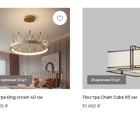
ра King crown 40 см
Люстра Chain Cube 65 см
20
₽
51 450
₽