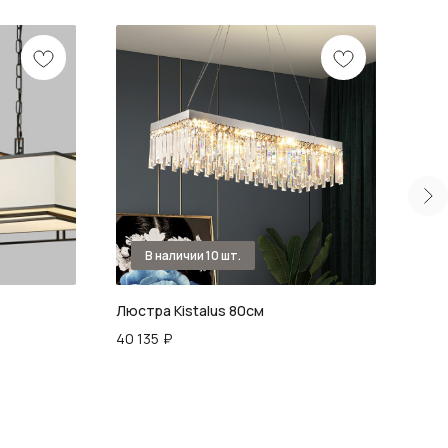
Люстра Kistalus 80см
Люст
40 135
₽
43 5