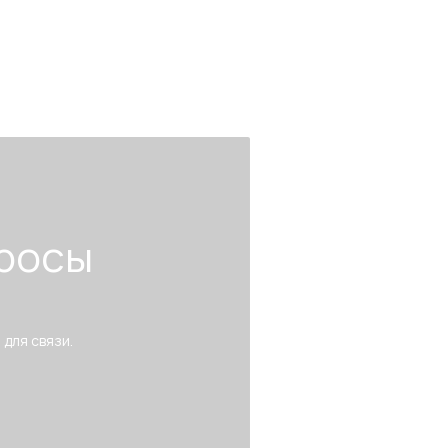
росы
 для связи.