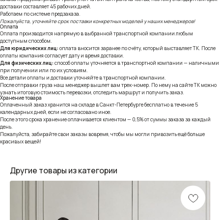
доставки составляет 45 рабочих дней.
Работаем по системе предзаказа.
Пожалуйста, уточняйте срок поставки конкретных моделей у наших менеджеров!
Оплата
Оплата производится напрямую в выбранной транспортной компании любым
доступным способом.
Для юридических лиц:
оплата вносится заранее по счёту, который выставляет ТК. После
оплаты компания согласует дату и время доставки.
Для физических лиц:
способ оплаты уточняется в транспортной компании — наличными
при получении или по их условиям.
Все детали оплаты и доставки уточняйте в транспортной компании.
После отправки груза наш менеджер вышлет вам трек-номер. По нему на сайте ТК можно
узнать итоговую стоимость перевозки, отследить маршрут и получить заказ.
Хранение товара
Оплаченный заказ хранится на складе в Санкт-Петербурге бесплатно в течение 5
календарных дней, если не согласовано иное.
После этого срока хранение оплачивается клиентом — 0,5% от суммы заказа за каждый
день.
Пожалуйста, забирайте свои заказы вовремя, чтобы мы могли привозить ещё больше
красивых вещей!
Другие товары из категории