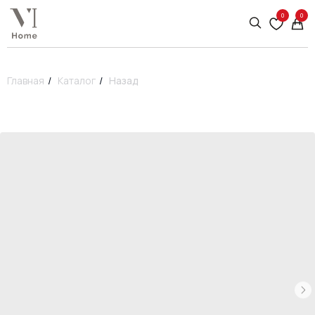
0
0
Главная
/
Каталог
/
Назад