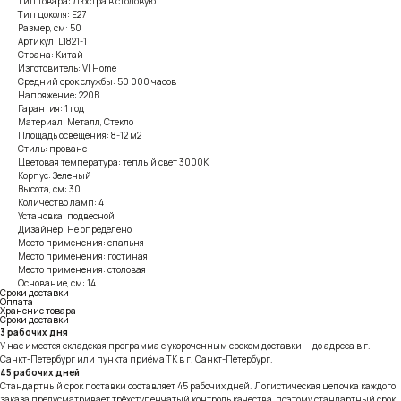
Тип товара: Люстра в столовую
Тип цоколя: E27
Размер, см: 50
Артикул: L1821-1
Страна: Китай
Изготовитель: VI Home
Средний срок службы: 50 000 часов
Напряжение: 220В
Гарантия: 1 год
Материал: Металл, Стекло
Площадь освещения: 8-12 м2
Стиль: прованс
Цветовая температура: теплый свет 3000К
Корпус: Зеленый
Высота, см: 30
Количество ламп: 4
Установка: подвесной
Дизайнер: Не определено
Место применения: спальня
Место применения: гостиная
Место применения: столовая
Основание, см: 14
Сроки доставки
Оплата
Хранение товара
Сроки доставки
3 рабочих дня
У нас имеется складская программа с укороченным сроком доставки — до адреса в г.
Санкт-Петербург или пункта приёма ТК в г. Санкт-Петербург.
45 рабочих дней
Стандартный срок поставки составляет 45 рабочих дней. Логистическая цепочка каждого
заказа предусматривает трёхступенчатый контроль качества, поэтому стандартный срок