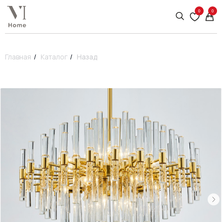
0
0
Главная
/
Каталог
/
Назад