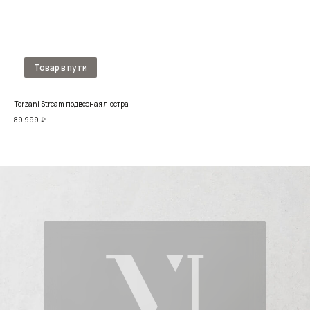
Terzani Stream подвесная люстра
Люст
89 999
₽
21 6