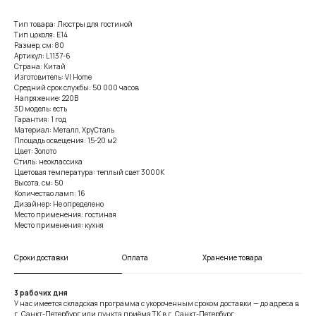
Тип товара: Люстры для гостиной
Тип цоколя: E14
Размер, см: 80
Артикул: L1137-6
Страна: Китай
Изготовитель: VI Home
Средний срок службы: 50 000 часов
Напряжение: 220В
3D модель: есть
Гарантия: 1 год
Материал: Металл, ХруСталь
Площадь освещения: 15-20 м2
Цвет: Золото
Стиль: неоклассика
Цветовая температура: теплый свет 3000К
Высота, см: 50
Количество ламп: 16
Дизайнер: Не определено
Место применения: гостиная
Место применения: кухня
Сроки доставки
Оплата
Хранение товара
3 рабочих дня
У нас имеется складская программа с укороченным сроком доставки — до адреса в
г. Санкт-Петербург или пункта приёма ТК в г. Санкт-Петербург.