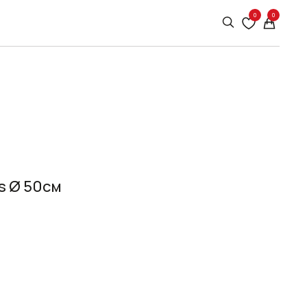
0
0
s Ø 50см