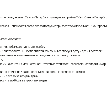
и — до адреса в г. Санкт-Петербург или пункта приёма ТК в г. Санкт-Петербур
ическая цепочка каждого заказа предусматривает трёхступенчатый контроль 
их менеджеров!
ании любым доступным способом.
ый выставляет ТК. После оплаты компания согласует дату и время доставки.
 компании — наличными при получении или по их условиям.
и.
ему на сайте ТК можно узнать итоговую стоимость перевозки, отследить марш
тно в течение 5 календарных дней, если не согласовано иное.
ммы заказа за каждый день.
возить ещё больше красивых вещей!