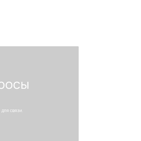
росы
 для связи.