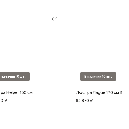
ра Helper 150 см
Люстра Flague 170 см В
20
₽
83 970
₽