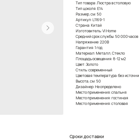
Тип товара: Люстра в столовую
Тип цоколя: E14
Размер, см: 50
Артикул: L1169-1
Страна: Китай
Изготовитель: VI Home
Средний срок службы: 50 000 часов
Напряжение: 220В
Гарантия: 1 год
Материал: Металл, Стекло
Площадь освещения: 8-12 м2
Цвет: Золото
Стиль: современный
Цветовая температура: без источни
Высота, см: 50
Дизайнер: Не определено
Место применения: спальня
Место применения: гостиная
Место применения: столовая
Сроки доставки