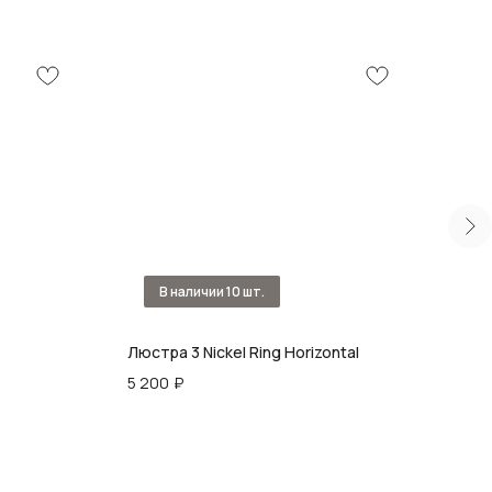
Люстра 3 Nickel Ring Horizontal
Люст
5 200
₽
59 6