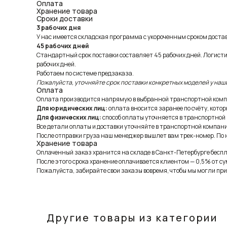
Оплата
Хранение товара
Сроки доставки
3 рабочих дня
У нас имеется складская программа с укороченным сроком доставк
45 рабочих дней
Стандартный срок поставки составляет 45 рабочих дней. Логист
рабочих дней.
Работаем по системе предзаказа.
Пожалуйста, уточняйте срок поставки конкретных моделей у наш
Оплата
Оплата производится напрямую в выбранной транспортной комп
Для юридических лиц:
оплата вносится заранее по счёту, котор
Для физических лиц:
способ оплаты уточняется в транспортной
Все детали оплаты и доставки уточняйте в транспортной компани
После отправки груза наш менеджер вышлет вам трек-номер. По н
Хранение товара
Оплаченный заказ хранится на складе в Санкт-Петербурге беспла
После этого срока хранение оплачивается клиентом — 0,5% от су
Пожалуйста, забирайте свои заказы вовремя, чтобы мы могли при
Другие товары из категории