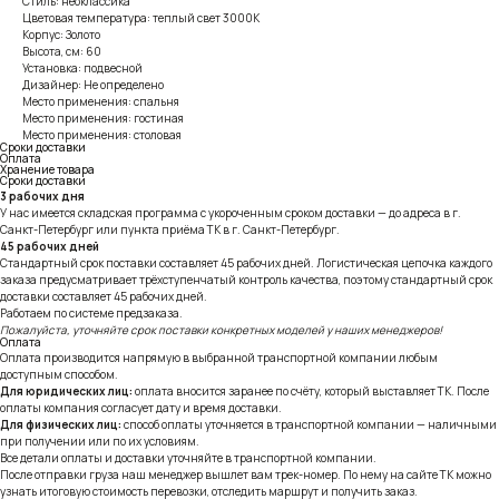
Стиль: неоклассика
Цветовая температура: теплый свет 3000К
Корпус: Золото
Высота, см: 60
Установка: подвесной
Дизайнер: Не определено
Место применения: спальня
Место применения: гостиная
Место применения: столовая
Сроки доставки
Оплата
Хранение товара
Сроки доставки
3 рабочих дня
У нас имеется складская программа с укороченным сроком доставки — до адреса в г.
Санкт-Петербург или пункта приёма ТК в г. Санкт-Петербург.
45 рабочих дней
Стандартный срок поставки составляет 45 рабочих дней. Логистическая цепочка каждого
заказа предусматривает трёхступенчатый контроль качества, поэтому стандартный срок
доставки составляет 45 рабочих дней.
Работаем по системе предзаказа.
Пожалуйста, уточняйте срок поставки конкретных моделей у наших менеджеров!
Оплата
Оплата производится напрямую в выбранной транспортной компании любым
доступным способом.
Для юридических лиц:
оплата вносится заранее по счёту, который выставляет ТК. После
оплаты компания согласует дату и время доставки.
Для физических лиц:
способ оплаты уточняется в транспортной компании — наличными
при получении или по их условиям.
Все детали оплаты и доставки уточняйте в транспортной компании.
После отправки груза наш менеджер вышлет вам трек-номер. По нему на сайте ТК можно
узнать итоговую стоимость перевозки, отследить маршрут и получить заказ.