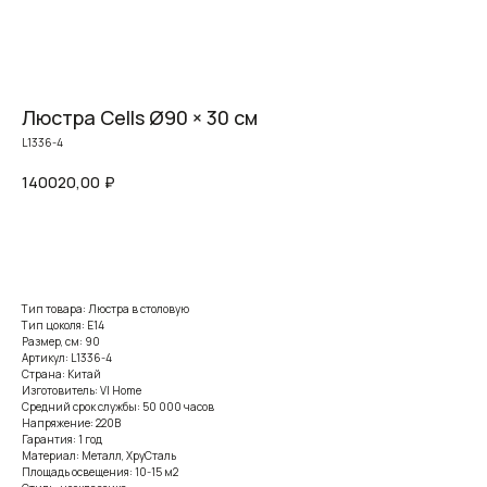
Люстра Cells Ø90 × 30 см
L1336-4
140020,00
₽
Заказать
Тип товара: Люстра в столовую
Тип цоколя: E14
Размер, см: 90
Артикул: L1336-4
Страна: Китай
Изготовитель: VI Home
Средний срок службы: 50 000 часов
Напряжение: 220В
Гарантия: 1 год
Материал: Металл, ХруСталь
Площадь освещения: 10-15 м2