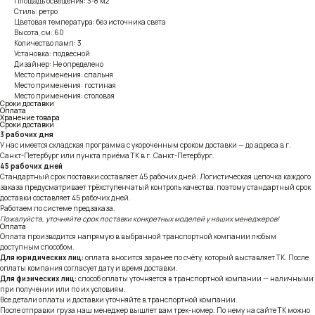
Площадь освещения: 3-8 м2
Стиль: ретро
Цветовая температура: без источника света
Высота, см: 60
Количество ламп: 3
Установка: подвесной
Дизайнер: Не определено
Место применения: спальня
Место применения: гостиная
Место применения: столовая
Сроки доставки
Оплата
Хранение товара
Сроки доставки
3 рабочих дня
У нас имеется складская программа с укороченным сроком доставки — до адреса в г.
Санкт-Петербург или пункта приёма ТК в г. Санкт-Петербург.
45 рабочих дней
Стандартный срок поставки составляет 45 рабочих дней. Логистическая цепочка каждого
заказа предусматривает трёхступенчатый контроль качества, поэтому стандартный срок
доставки составляет 45 рабочих дней.
Работаем по системе предзаказа.
Пожалуйста, уточняйте срок поставки конкретных моделей у наших менеджеров!
Оплата
Оплата производится напрямую в выбранной транспортной компании любым
доступным способом.
Для юридических лиц:
оплата вносится заранее по счёту, который выставляет ТК. После
оплаты компания согласует дату и время доставки.
Для физических лиц:
способ оплаты уточняется в транспортной компании — наличными
при получении или по их условиям.
Все детали оплаты и доставки уточняйте в транспортной компании.
После отправки груза наш менеджер вышлет вам трек-номер. По нему на сайте ТК можно