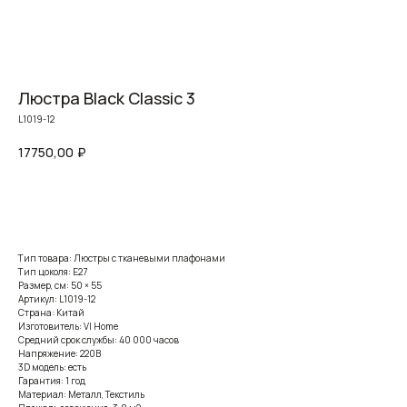
Люстра Black Classic 3
L1019-12
17750,00
₽
Заказать
Тип товара: Люстры с тканевыми плафонами
Тип цоколя: E27
Размер, см: 50 × 55
Артикул: L1019-12
Страна: Китай
Изготовитель: VI Home
Средний срок службы: 40 000 часов
Напряжение: 220В
3D модель: есть
Гарантия: 1 год
Материал: Металл, Текстиль