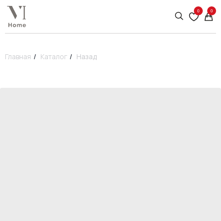
0
0
Главная
/
Каталог
/
Назад