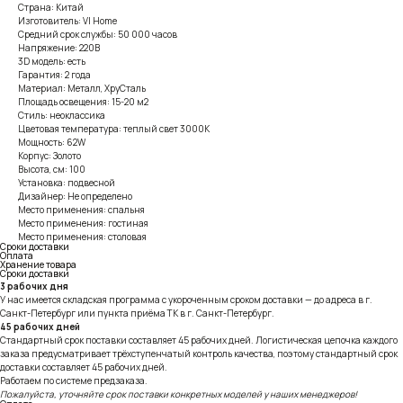
Страна: Китай
Изготовитель: VI Home
Средний срок службы: 50 000 часов
Напряжение: 220В
3D модель: есть
Гарантия: 2 года
Материал: Металл, ХруСталь
Площадь освещения: 15-20 м2
Стиль: неоклассика
Цветовая температура: теплый свет 3000К
Мощность: 62W
Корпус: Золото
Высота, см: 100
Установка: подвесной
Дизайнер: Не определено
Место применения: спальня
Место применения: гостиная
Место применения: столовая
Сроки доставки
Оплата
Хранение товара
Сроки доставки
3 рабочих дня
У нас имеется складская программа с укороченным сроком доставки — до адреса в г.
Санкт-Петербург или пункта приёма ТК в г. Санкт-Петербург.
45 рабочих дней
Стандартный срок поставки составляет 45 рабочих дней. Логистическая цепочка каждого
заказа предусматривает трёхступенчатый контроль качества, поэтому стандартный срок
доставки составляет 45 рабочих дней.
Работаем по системе предзаказа.
Пожалуйста, уточняйте срок поставки конкретных моделей у наших менеджеров!