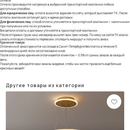
Оплата
Оплата производится напрямую в выбранной транспортной компании любым
доступным способом.
Для юридических лиц:
оплата вносится заранее по счёту, который выставляет ТК. После
оплаты компания согласует дату и время доставки.
Для физических лиц:
способ оплаты уточняется в транспортной компании — наличными
при получении или по их условиям.
Все детали оплаты и доставки уточняйте в транспортной компании.
После отправки груза наш менеджер вышлет вам трек-номер. По нему на сайте ТК можно
узнать итоговую стоимость перевозки, отследить маршрут и получить заказ.
Хранение товара
Оплаченный заказ хранится на складе в Санкт-Петербурге бесплатно в течение 5
календарных дней, если не согласовано иное.
После этого срока хранение оплачивается клиентом — 0,5% от суммы заказа за каждый
день.
Пожалуйста, забирайте свои заказы вовремя, чтобы мы могли привозить ещё больше
красивых вещей!
Другие товары из категории