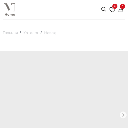
0
0
Главная
/
Каталог
/
Назад