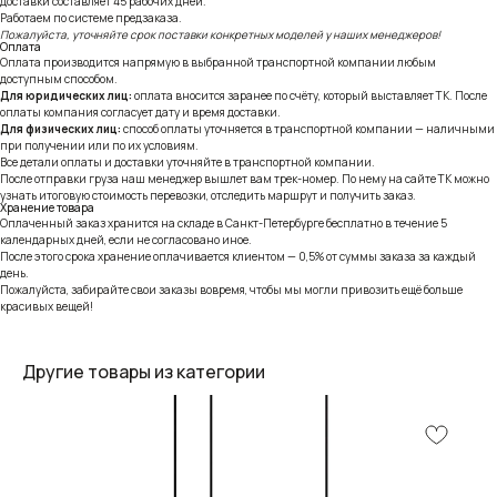
доставки составляет 45 рабочих дней.
Работаем по системе предзаказа.
Пожалуйста, уточняйте срок поставки конкретных моделей у наших менеджеров!
Оплата
Оплата производится напрямую в выбранной транспортной компании любым
доступным способом.
Для юридических лиц:
оплата вносится заранее по счёту, который выставляет ТК. После
оплаты компания согласует дату и время доставки.
Для физических лиц:
способ оплаты уточняется в транспортной компании — наличными
при получении или по их условиям.
Все детали оплаты и доставки уточняйте в транспортной компании.
После отправки груза наш менеджер вышлет вам трек-номер. По нему на сайте ТК можно
узнать итоговую стоимость перевозки, отследить маршрут и получить заказ.
Хранение товара
Оплаченный заказ хранится на складе в Санкт-Петербурге бесплатно в течение 5
календарных дней, если не согласовано иное.
После этого срока хранение оплачивается клиентом — 0,5% от суммы заказа за каждый
день.
Пожалуйста, забирайте свои заказы вовремя, чтобы мы могли привозить ещё больше
красивых вещей!
Другие товары из категории