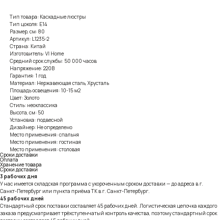
Тип товара: Каскадные люстры
Тип цоколя: E14
Размер, см: 80
Артикул: L1235-2
Страна: Китай
Изготовитель: VI Home
Средний срок службы: 50 000 часов
Напряжение: 220В
Гарантия: 1 год
Материал: Нержавеющая сталь, Хрусталь
Площадь освещения: 10-15 м2
Цвет: Золото
Стиль: неоклассика
Высота, см: 50
Установка: подвесной
Дизайнер: Не определено
Место применения: спальня
Место применения: гостиная
Место применения: столовая
Сроки доставки
Оплата
Хранение товара
Сроки доставки
3 рабочих дня
У нас имеется складская программа с укороченным сроком доставки — до адреса в г.
Санкт-Петербург или пункта приёма ТК в г. Санкт-Петербург.
45 рабочих дней
Стандартный срок поставки составляет 45 рабочих дней. Логистическая цепочка каждого
заказа предусматривает трёхступенчатый контроль качества, поэтому стандартный срок