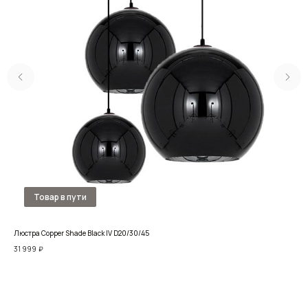
Люстра Copper Shade Black IV D20/30/45
Люс
31 999
₽
35 