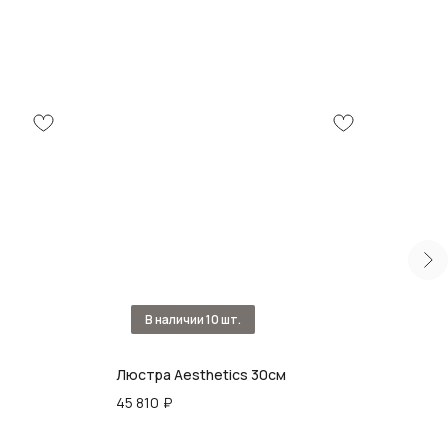
Люстра Aesthetics 30см
Люст
45 810
₽
39 7