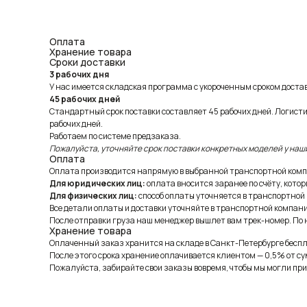
Оплата
Хранение товара
Сроки доставки
3 рабочих дня
У нас имеется складская программа с укороченным сроком доставк
45 рабочих дней
Стандартный срок поставки составляет 45 рабочих дней. Логист
рабочих дней.
Работаем по системе предзаказа.
Пожалуйста, уточняйте срок поставки конкретных моделей у наш
Оплата
Оплата производится напрямую в выбранной транспортной комп
Для юридических лиц:
оплата вносится заранее по счёту, котор
Для физических лиц:
способ оплаты уточняется в транспортной
Все детали оплаты и доставки уточняйте в транспортной компани
После отправки груза наш менеджер вышлет вам трек-номер. По н
Хранение товара
Оплаченный заказ хранится на складе в Санкт-Петербурге беспла
После этого срока хранение оплачивается клиентом — 0,5% от су
Пожалуйста, забирайте свои заказы вовремя, чтобы мы могли при