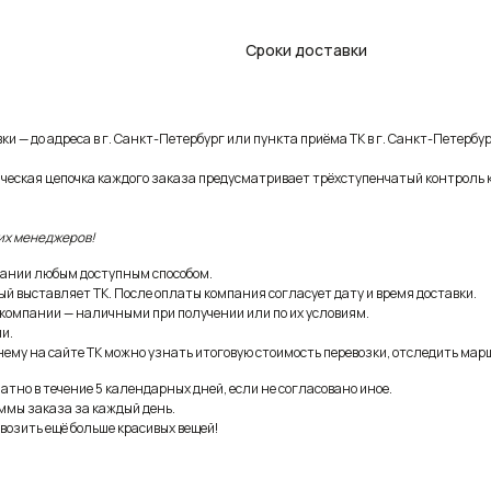
Сроки доставки
и — до адреса в г. Санкт-Петербург или пункта приёма ТК в г. Санкт-Петербур
ическая цепочка каждого заказа предусматривает трёхступенчатый контроль 
их менеджеров!
ании любым доступным способом.
ый выставляет ТК. После оплаты компания согласует дату и время доставки.
 компании — наличными при получении или по их условиям.
и.
ему на сайте ТК можно узнать итоговую стоимость перевозки, отследить марш
тно в течение 5 календарных дней, если не согласовано иное.
ммы заказа за каждый день.
возить ещё больше красивых вещей!