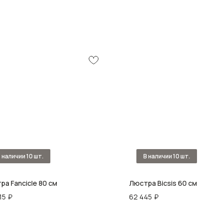
ра Fancicle 80 cм
Люстра Bicsis 60 см
15
₽
62 445
₽