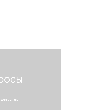
росы
 для связи.