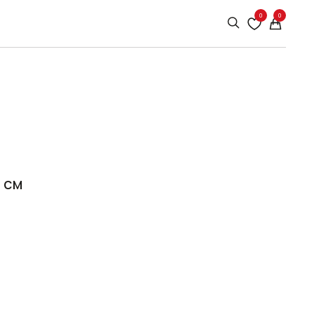
0
0
 см