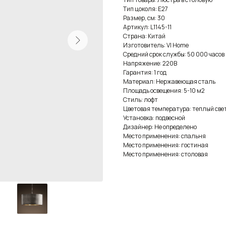
Тип цоколя: E27
Размер, см: 30
Артикул: L1145-11
Страна: Китай
Изготовитель: VI Home
Средний срок службы: 50 000 часов
Напряжение: 220В
Гарантия: 1 год
Материал: Нержавеющая сталь
Площадь освещения: 5-10 м2
Стиль: лофт
Цветовая температура: теплый све
Установка: подвесной
Дизайнер: Не определено
Место применения: спальня
Место применения: гостиная
Место применения: столовая