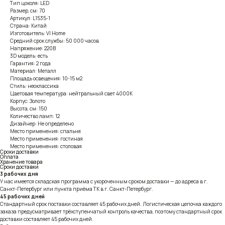
Тип цоколя: LED
Размер, см: 70
Артикул: L1535-1
Страна: Китай
Изготовитель: VI Home
Средний срок службы: 50 000 часов
Напряжение: 220В
3D модель: есть
Гарантия: 2 года
Материал: Металл
Площадь освещения: 10-15 м2
Стиль: неоклассика
Цветовая температура: нейтральный свет 4000К
Корпус: Золото
Высота, см: 150
Количество ламп: 12
Дизайнер: Не определено
Место применения: спальня
Место применения: гостиная
Место применения: столовая
Сроки доставки
Оплата
Хранение товара
Сроки доставки
3 рабочих дня
У нас имеется складская программа с укороченным сроком доставки — до адреса в г.
Санкт-Петербург или пункта приёма ТК в г. Санкт-Петербург.
45 рабочих дней
Стандартный срок поставки составляет 45 рабочих дней. Логистическая цепочка каждого
заказа предусматривает трёхступенчатый контроль качества, поэтому стандартный срок
доставки составляет 45 рабочих дней.