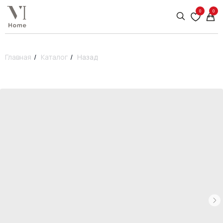
0
0
Главная
/
Каталог
/
Назад