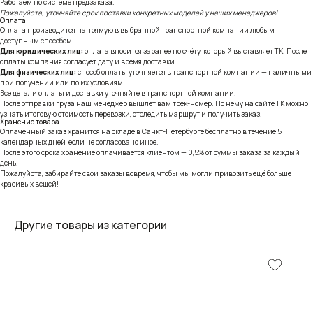
Работаем по системе предзаказа.
Пожалуйста, уточняйте срок поставки конкретных моделей у наших менеджеров!
Оплата
Оплата производится напрямую в выбранной транспортной компании любым
доступным способом.
Для юридических лиц:
оплата вносится заранее по счёту, который выставляет ТК. После
оплаты компания согласует дату и время доставки.
Для физических лиц:
способ оплаты уточняется в транспортной компании — наличными
при получении или по их условиям.
Все детали оплаты и доставки уточняйте в транспортной компании.
После отправки груза наш менеджер вышлет вам трек-номер. По нему на сайте ТК можно
узнать итоговую стоимость перевозки, отследить маршрут и получить заказ.
Хранение товара
Оплаченный заказ хранится на складе в Санкт-Петербурге бесплатно в течение 5
календарных дней, если не согласовано иное.
После этого срока хранение оплачивается клиентом — 0,5% от суммы заказа за каждый
день.
Пожалуйста, забирайте свои заказы вовремя, чтобы мы могли привозить ещё больше
красивых вещей!
Другие товары из категории