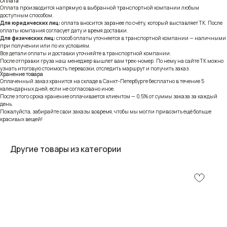
Оплата
Оплата производится напрямую в выбранной транспортной компании любым
доступным способом.
Для юридических лиц:
оплата вносится заранее по счёту, который выставляет ТК. После
оплаты компания согласует дату и время доставки.
Для физических лиц:
способ оплаты уточняется в транспортной компании — наличными
при получении или по их условиям.
Все детали оплаты и доставки уточняйте в транспортной компании.
После отправки груза наш менеджер вышлет вам трек-номер. По нему на сайте ТК можно
узнать итоговую стоимость перевозки, отследить маршрут и получить заказ.
Хранение товара
Оплаченный заказ хранится на складе в Санкт-Петербурге бесплатно в течение 5
календарных дней, если не согласовано иное.
После этого срока хранение оплачивается клиентом — 0,5% от суммы заказа за каждый
день.
Пожалуйста, забирайте свои заказы вовремя, чтобы мы могли привозить ещё больше
красивых вещей!
Другие товары из категории