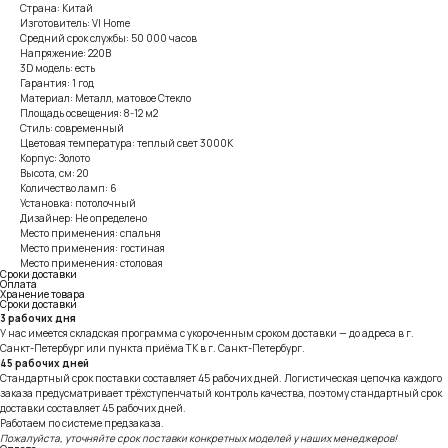
Страна: Китай
Изготовитель: VI Home
Средний срок службы: 50 000 часов
Напряжение: 220В
3D модель: есть
Гарантия: 1 год
Материал: Металл, матовое Стекло
Площадь освещения: 8-12 м2
Стиль: современный
Цветовая температура: теплый свет 3000К
Корпус: Золото
Высота, см: 20
Количество ламп: 6
Установка: потолочный
Дизайнер: Не определено
Место применения: спальня
Место применения: гостиная
Место применения: столовая
Сроки доставки
Оплата
Хранение товара
Сроки доставки
3 рабочих дня
У нас имеется складская программа с укороченным сроком доставки — до адреса в г.
Санкт-Петербург или пункта приёма ТК в г. Санкт-Петербург.
45 рабочих дней
Стандартный срок поставки составляет 45 рабочих дней. Логистическая цепочка каждого
заказа предусматривает трёхступенчатый контроль качества, поэтому стандартный срок
доставки составляет 45 рабочих дней.
Работаем по системе предзаказа.
Пожалуйста, уточняйте срок поставки конкретных моделей у наших менеджеров!