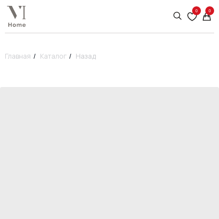
0
0
Главная
/
Каталог
/
Назад