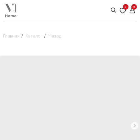
0
0
Главная
/
Каталог
/
Назад