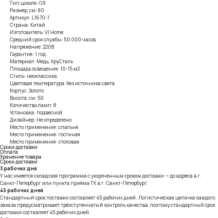
Тип цоколя: G9
Размер, см: 80
Артикул: L1670-1
Страна: Китай
Изготовитель: VI Home
Средний срок службы: 50 000 часов
Напряжение: 220В
Гарантия: 1 год
Материал: Медь, ХруСталь
Площадь освещения: 10-15 м2
Стиль: неоклассика
Цветовая температура: без источника света
Корпус: Золото
Высота, см: 50
Количество ламп: 8
Установка: подвесной
Дизайнер: Не определено
Место применения: спальня
Место применения: гостиная
Место применения: столовая
Сроки доставки
Оплата
Хранение товара
Сроки доставки
3 рабочих дня
У нас имеется складская программа с укороченным сроком доставки — до адреса в г.
Санкт-Петербург или пункта приёма ТК в г. Санкт-Петербург.
45 рабочих дней
Стандартный срок поставки составляет 45 рабочих дней. Логистическая цепочка каждого
заказа предусматривает трёхступенчатый контроль качества, поэтому стандартный срок
доставки составляет 45 рабочих дней.