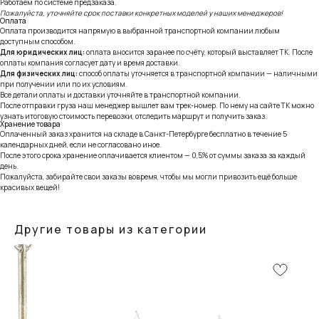
Работаем по системе предзаказа.
Пожалуйста, уточняйте срок поставки конкретных моделей у наших менеджеров!
Оплата
Оплата производится напрямую в выбранной транспортной компании любым
доступным способом.
Для юридических лиц:
оплата вносится заранее по счёту, который выставляет ТК. После
оплаты компания согласует дату и время доставки.
Для физических лиц:
способ оплаты уточняется в транспортной компании — наличными
при получении или по их условиям.
Все детали оплаты и доставки уточняйте в транспортной компании.
После отправки груза наш менеджер вышлет вам трек-номер. По нему на сайте ТК можно
узнать итоговую стоимость перевозки, отследить маршрут и получить заказ.
Хранение товара
Оплаченный заказ хранится на складе в Санкт-Петербурге бесплатно в течение 5
календарных дней, если не согласовано иное.
После этого срока хранение оплачивается клиентом — 0,5% от суммы заказа за каждый
день.
Пожалуйста, забирайте свои заказы вовремя, чтобы мы могли привозить ещё больше
красивых вещей!
Другие товары из категории