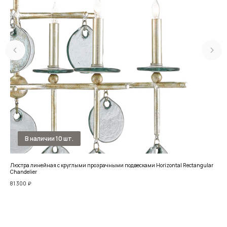
Люстра линейная с круглыми прозрачными подвесками Horizontal Rectangular
Люс
Chandelier
58 
81 300
₽