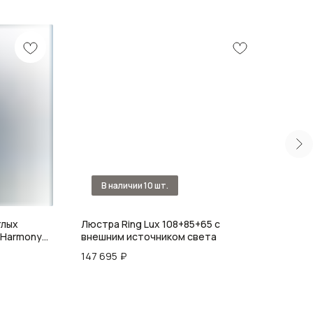
глых
Люстра Ring Lux 108+85+65 с
Люст
 Harmony
внешним источником света
31 6
147 695
₽