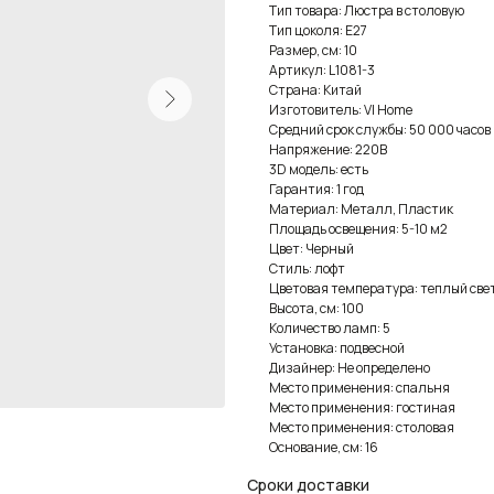
Тип товара: Люстра в столовую
Тип цоколя: E27
Размер, см: 10
Артикул: L1081-3
Страна: Китай
Изготовитель: VI Home
Средний срок службы: 50 000 часов
Напряжение: 220В
3D модель: есть
Гарантия: 1 год
Материал: Металл, Пластик
Площадь освещения: 5-10 м2
Цвет: Черный
Стиль: лофт
Цветовая температура: теплый све
Высота, см: 100
Количество ламп: 5
Установка: подвесной
Дизайнер: Не определено
Место применения: спальня
Место применения: гостиная
Место применения: столовая
Основание, см: 16
Сроки доставки