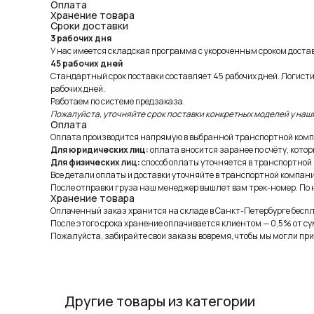
Оплата
Хранение товара
Сроки доставки
3 рабочих дня
У нас имеется складская программа с укороченным сроком доставк
45 рабочих дней
Стандартный срок поставки составляет 45 рабочих дней. Логист
рабочих дней.
Работаем по системе предзаказа.
Пожалуйста, уточняйте срок поставки конкретных моделей у наш
Оплата
Оплата производится напрямую в выбранной транспортной комп
Для юридических лиц:
оплата вносится заранее по счёту, котор
Для физических лиц:
способ оплаты уточняется в транспортной
Все детали оплаты и доставки уточняйте в транспортной компани
После отправки груза наш менеджер вышлет вам трек-номер. По н
Хранение товара
Оплаченный заказ хранится на складе в Санкт-Петербурге беспла
После этого срока хранение оплачивается клиентом — 0,5% от су
Пожалуйста, забирайте свои заказы вовремя, чтобы мы могли при
Другие товары из категории