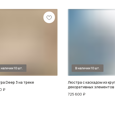
ра Deep 3 на треке
Люстра с каскадом из кру
декоративных элементов
0
₽
of Light
725 600
₽