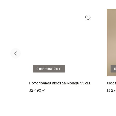
e III
Потолочная люстра Molaqu 95 см
Люст
32 490
₽
13 27