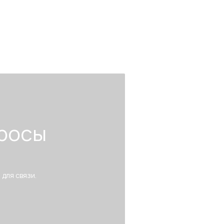
росы
 для связи.