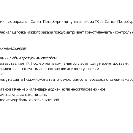
и — до адреса в г. Санкт-Петербург или пункта приёма ТК в г. Санкт-Петербур
ическая цепочка каждого заказа предусматривает трёхступенчатый контроль 
их менеджеров!
ании любым доступным способом.
ый выставляет ТК. После оплаты компания согласует дату и время доставки.
 компании — наличными при получении или по их условиям.
и.
ему на сайте ТК можно узнать итоговую стоимость перевозки, отследить марш
тно в течение 5 календарных дней, если не согласовано иное.
ммы заказа за каждый день.
возить ещё больше красивых вещей!