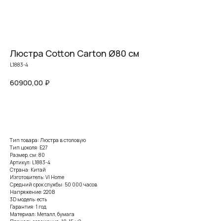
Люстра Cotton Carton Ø80 см
L1883-4
60900,00
₽
Заказать
Тип товара: Люстра в столовую
Тип цоколя: E27
Размер, см: 80
Артикул: L1883-4
Страна: Китай
Изготовитель: VI Home
Средний срок службы: 50 000 часов
Напряжение: 220В
3D модель: есть
Гарантия: 1 год
Материал: Металл, бумага