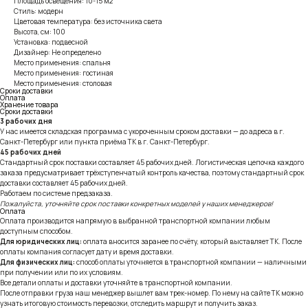
Площадь освещения: 10-15 м2
Стиль: модерн
Цветовая температура: без источника света
Высота, см: 100
Установка: подвесной
Дизайнер: Не определено
Место применения: спальня
Место применения: гостиная
Место применения: столовая
Сроки доставки
Оплата
Хранение товара
Сроки доставки
3 рабочих дня
У нас имеется складская программа с укороченным сроком доставки — до адреса в г.
Санкт-Петербург или пункта приёма ТК в г. Санкт-Петербург.
45 рабочих дней
Стандартный срок поставки составляет 45 рабочих дней. Логистическая цепочка каждого
заказа предусматривает трёхступенчатый контроль качества, поэтому стандартный срок
доставки составляет 45 рабочих дней.
Работаем по системе предзаказа.
Пожалуйста, уточняйте срок поставки конкретных моделей у наших менеджеров!
Оплата
Оплата производится напрямую в выбранной транспортной компании любым
доступным способом.
Для юридических лиц:
оплата вносится заранее по счёту, который выставляет ТК. После
оплаты компания согласует дату и время доставки.
Для физических лиц:
способ оплаты уточняется в транспортной компании — наличными
при получении или по их условиям.
Все детали оплаты и доставки уточняйте в транспортной компании.
После отправки груза наш менеджер вышлет вам трек-номер. По нему на сайте ТК можно
узнать итоговую стоимость перевозки, отследить маршрут и получить заказ.