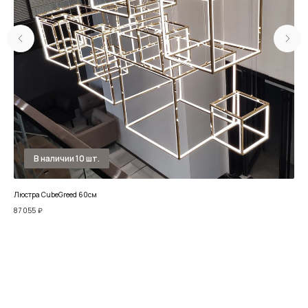
Люстра CubeGreed 60см
Люс
87 055
₽
88 