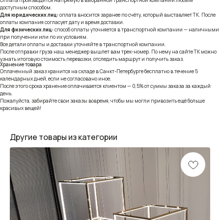
доступным способом.
Для юридических лиц:
оплата вносится заранее по счёту, который выставляет ТК. После
оплаты компания согласует дату и время доставки.
Для физических лиц:
способ оплаты уточняется в транспортной компании — наличными
при получении или по их условиям.
Все детали оплаты и доставки уточняйте в транспортной компании.
После отправки груза наш менеджер вышлет вам трек-номер. По нему на сайте ТК можно
узнать итоговую стоимость перевозки, отследить маршрут и получить заказ.
Хранение товара
Оплаченный заказ хранится на складе в Санкт-Петербурге бесплатно в течение 5
календарных дней, если не согласовано иное.
После этого срока хранение оплачивается клиентом — 0,5% от суммы заказа за каждый
день.
Пожалуйста, забирайте свои заказы вовремя, чтобы мы могли привозить ещё больше
красивых вещей!
Другие товары из категории