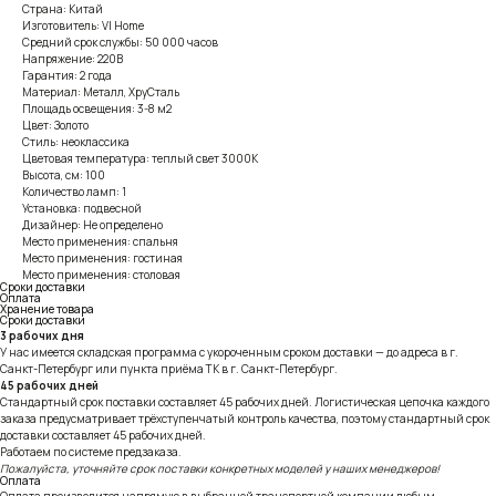
Страна: Китай
Изготовитель: VI Home
Средний срок службы: 50 000 часов
Напряжение: 220В
Гарантия: 2 года
Материал: Металл, ХруСталь
Площадь освещения: 3-8 м2
Цвет: Золото
Стиль: неоклассика
Цветовая температура: теплый свет 3000К
Высота, см: 100
Количество ламп: 1
Установка: подвесной
Дизайнер: Не определено
Место применения: спальня
Место применения: гостиная
Место применения: столовая
Сроки доставки
Оплата
Хранение товара
Сроки доставки
3 рабочих дня
У нас имеется складская программа с укороченным сроком доставки — до адреса в г.
Санкт-Петербург или пункта приёма ТК в г. Санкт-Петербург.
45 рабочих дней
Стандартный срок поставки составляет 45 рабочих дней. Логистическая цепочка каждого
заказа предусматривает трёхступенчатый контроль качества, поэтому стандартный срок
доставки составляет 45 рабочих дней.
Работаем по системе предзаказа.
Пожалуйста, уточняйте срок поставки конкретных моделей у наших менеджеров!
Оплата
Оплата производится напрямую в выбранной транспортной компании любым