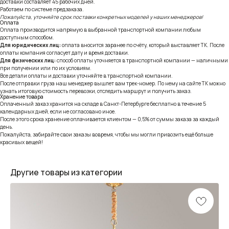
доставки составляет 45 рабочих дней.
Работаем по системе предзаказа.
Пожалуйста, уточняйте срок поставки конкретных моделей у наших менеджеров!
Оплата
Оплата производится напрямую в выбранной транспортной компании любым
доступным способом.
Для юридических лиц:
оплата вносится заранее по счёту, который выставляет ТК. После
оплаты компания согласует дату и время доставки.
Для физических лиц:
способ оплаты уточняется в транспортной компании — наличными
при получении или по их условиям.
Все детали оплаты и доставки уточняйте в транспортной компании.
После отправки груза наш менеджер вышлет вам трек-номер. По нему на сайте ТК можно
узнать итоговую стоимость перевозки, отследить маршрут и получить заказ.
Хранение товара
Оплаченный заказ хранится на складе в Санкт-Петербурге бесплатно в течение 5
календарных дней, если не согласовано иное.
После этого срока хранение оплачивается клиентом — 0,5% от суммы заказа за каждый
день.
Пожалуйста, забирайте свои заказы вовремя, чтобы мы могли привозить ещё больше
красивых вещей!
Другие товары из категории