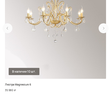
Люстра Magnesium 6
Люс
35 980
₽
131 