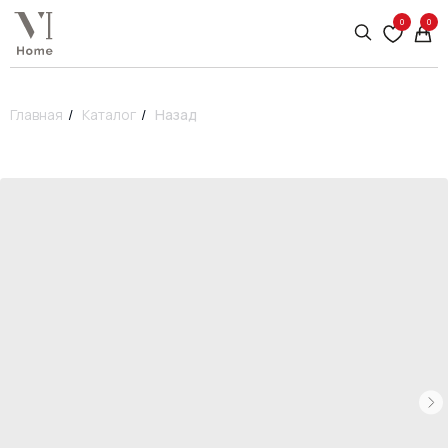
0
0
Главная
/
Каталог
/
Назад