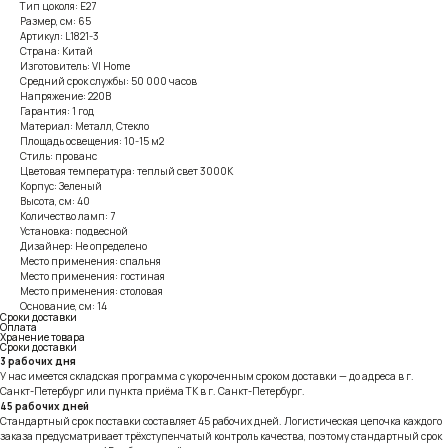
Тип цоколя: E27
Размер, см: 65
Артикул: L1821-3
Страна: Китай
Изготовитель: VI Home
Средний срок службы: 50 000 часов
Напряжение: 220В
Гарантия: 1 год
Материал: Металл, Стекло
Площадь освещения: 10-15 м2
Стиль: прованс
Цветовая температура: теплый свет 3000К
Корпус: Зеленый
Высота, см: 40
Количество ламп: 7
Установка: подвесной
Дизайнер: Не определено
Место применения: спальня
Место применения: гостиная
Место применения: столовая
Основание, см: 14
Сроки доставки
Оплата
Хранение товара
Сроки доставки
3 рабочих дня
У нас имеется складская программа с укороченным сроком доставки — до адреса в г.
Санкт-Петербург или пункта приёма ТК в г. Санкт-Петербург.
45 рабочих дней
Стандартный срок поставки составляет 45 рабочих дней. Логистическая цепочка каждого
заказа предусматривает трёхступенчатый контроль качества, поэтому стандартный срок