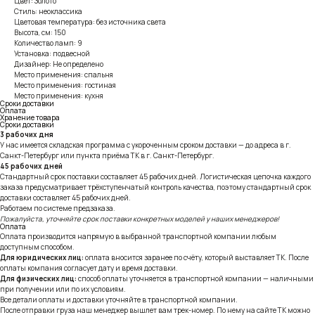
Цвет: Золото
Стиль: неоклассика
Цветовая температура: без источника света
Высота, см: 150
Количество ламп: 9
Установка: подвесной
Дизайнер: Не определено
Место применения: спальня
Место применения: гостиная
Место применения: кухня
Сроки доставки
Оплата
Хранение товара
Сроки доставки
3 рабочих дня
У нас имеется складская программа с укороченным сроком доставки — до адреса в г.
Санкт-Петербург или пункта приёма ТК в г. Санкт-Петербург.
45 рабочих дней
Стандартный срок поставки составляет 45 рабочих дней. Логистическая цепочка каждого
заказа предусматривает трёхступенчатый контроль качества, поэтому стандартный срок
доставки составляет 45 рабочих дней.
Работаем по системе предзаказа.
Пожалуйста, уточняйте срок поставки конкретных моделей у наших менеджеров!
Оплата
Оплата производится напрямую в выбранной транспортной компании любым
доступным способом.
Для юридических лиц:
оплата вносится заранее по счёту, который выставляет ТК. После
оплаты компания согласует дату и время доставки.
Для физических лиц:
способ оплаты уточняется в транспортной компании — наличными
при получении или по их условиям.
Все детали оплаты и доставки уточняйте в транспортной компании.
После отправки груза наш менеджер вышлет вам трек-номер. По нему на сайте ТК можно