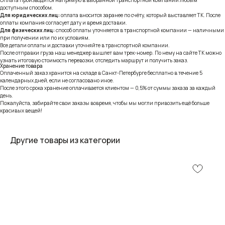
доступным способом.
Для юридических лиц:
оплата вносится заранее по счёту, который выставляет ТК. После
оплаты компания согласует дату и время доставки.
Для физических лиц:
способ оплаты уточняется в транспортной компании — наличными
при получении или по их условиям.
Все детали оплаты и доставки уточняйте в транспортной компании.
После отправки груза наш менеджер вышлет вам трек-номер. По нему на сайте ТК можно
узнать итоговую стоимость перевозки, отследить маршрут и получить заказ.
Хранение товара
Оплаченный заказ хранится на складе в Санкт-Петербурге бесплатно в течение 5
календарных дней, если не согласовано иное.
После этого срока хранение оплачивается клиентом — 0,5% от суммы заказа за каждый
день.
Пожалуйста, забирайте свои заказы вовремя, чтобы мы могли привозить ещё больше
красивых вещей!
Другие товары из категории