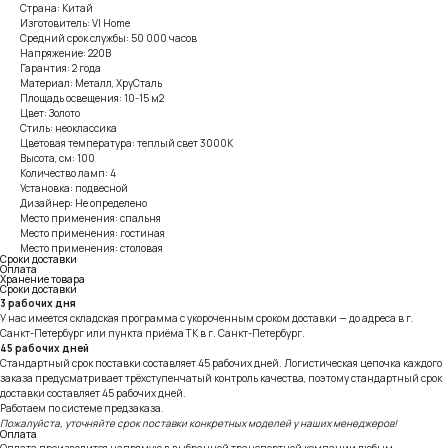
Страна: Китай
Изготовитель: VI Home
Средний срок службы: 50 000 часов
Напряжение: 220В
Гарантия: 2 года
Материал: Металл, ХруСталь
Площадь освещения: 10-15 м2
Цвет: Золото
Стиль: неоклассика
Цветовая температура: теплый свет 3000К
Высота, см: 100
Количество ламп: 4
Установка: подвесной
Дизайнер: Не определено
Место применения: спальня
Место применения: гостиная
Место применения: столовая
Сроки доставки
Оплата
Хранение товара
Сроки доставки
3 рабочих дня
У нас имеется складская программа с укороченным сроком доставки — до адреса в г.
Санкт-Петербург или пункта приёма ТК в г. Санкт-Петербург.
45 рабочих дней
Стандартный срок поставки составляет 45 рабочих дней. Логистическая цепочка каждого
заказа предусматривает трёхступенчатый контроль качества, поэтому стандартный срок
доставки составляет 45 рабочих дней.
Работаем по системе предзаказа.
Пожалуйста, уточняйте срок поставки конкретных моделей у наших менеджеров!
Оплата
Оплата производится напрямую в выбранной транспортной компании любым