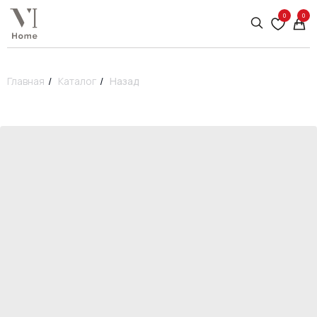
0
0
Главная
/
Каталог
/
Назад