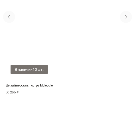
Дизайнерская люстра Molecule
Пот
33 265
₽
28 