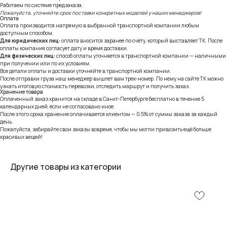
Работаем по системе предзаказа.
Пожалуйста, уточняйте срок поставки конкретных моделей у наших менеджеров!
Оплата
Оплата производится напрямую в выбранной транспортной компании любым
доступным способом.
Для юридических лиц:
оплата вносится заранее по счёту, который выставляет ТК. После
оплаты компания согласует дату и время доставки.
Для физических лиц:
способ оплаты уточняется в транспортной компании — наличными
при получении или по их условиям.
Все детали оплаты и доставки уточняйте в транспортной компании.
После отправки груза наш менеджер вышлет вам трек-номер. По нему на сайте ТК можно
узнать итоговую стоимость перевозки, отследить маршрут и получить заказ.
Хранение товара
Оплаченный заказ хранится на складе в Санкт-Петербурге бесплатно в течение 5
календарных дней, если не согласовано иное.
После этого срока хранение оплачивается клиентом — 0,5% от суммы заказа за каждый
день.
Пожалуйста, забирайте свои заказы вовремя, чтобы мы могли привозить ещё больше
красивых вещей!
Другие товары из категории