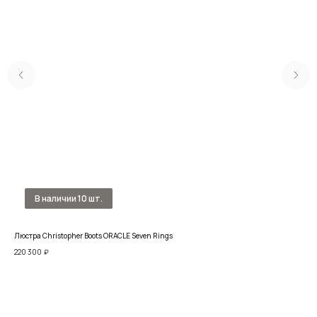
Люстра Christopher Boots ORACLE Seven Rings
Люс
220 300
₽
104 