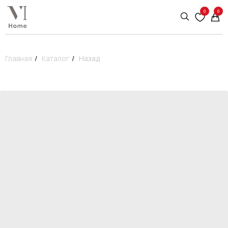
0
0
Главная
/
Каталог
/
Назад