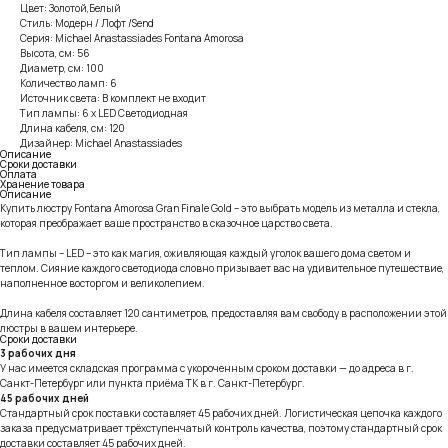
Цвет: Золотой,Белый
Стиль: Модерн / Лофт /Send
Серия: Michael Anastassiades Fontana Amorosa
Высота, см: 56
Диаметр, см: 100
Количество ламп: 6
Источник света: В комплект не входит
Тип лампы: 6 x LED Светодиодная
Длина кабеля, см: 120
Дизайнер: Michael Anastassiades
Описание
Сроки доставки
Оплата
Хранение товара
Описание
Купить люстру Fontana Amorosa Gran Finale Gold – это выбрать модель из металла и стекла,
которая преображает ваше пространство в сказочное царство света.
Тип лампы – LED – это как магия, оживляющая каждый уголок вашего дома светом и
теплом. Сияние каждого светодиода словно призывает вас на удивительное путешествие,
наполненное восторгом и великолепием.
Длина кабеля составляет 120 сантиметров, предоставляя вам свободу в расположении этой
люстры в вашем интерьере.
Сроки доставки
3 рабочих дня
У нас имеется складская программа с укороченным сроком доставки — до адреса в г.
Санкт-Петербург или пункта приёма ТК в г. Санкт-Петербург.
45 рабочих дней
Стандартный срок поставки составляет 45 рабочих дней. Логистическая цепочка каждого
заказа предусматривает трёхступенчатый контроль качества, поэтому стандартный срок
доставки составляет 45 рабочих дней.