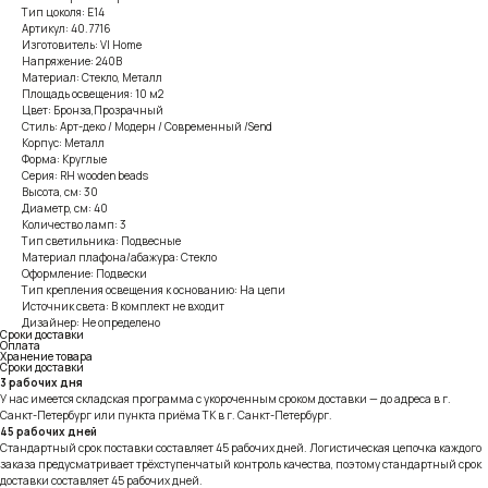
Тип цоколя: E14
Артикул: 40.7716
Изготовитель: VI Home
Напряжение: 240В
Материал: Стекло, Металл
Площадь освещения: 10 м2
Цвет: Бронза,Прозрачный
Стиль: Арт-деко / Модерн / Современный /Send
Корпус: Металл
Форма: Круглые
Серия: RH wooden beads
Высота, см: 30
Диаметр, см: 40
Количество ламп: 3
Тип светильника: Подвесные
Материал плафона/абажура: Стекло
Оформление: Подвески
Тип крепления освещения к основанию: На цепи
Источник света: В комплект не входит
Дизайнер: Не определено
Сроки доставки
Оплата
Хранение товара
Сроки доставки
3 рабочих дня
У нас имеется складская программа с укороченным сроком доставки — до адреса в г.
Санкт-Петербург или пункта приёма ТК в г. Санкт-Петербург.
45 рабочих дней
Стандартный срок поставки составляет 45 рабочих дней. Логистическая цепочка каждого
заказа предусматривает трёхступенчатый контроль качества, поэтому стандартный срок
доставки составляет 45 рабочих дней.