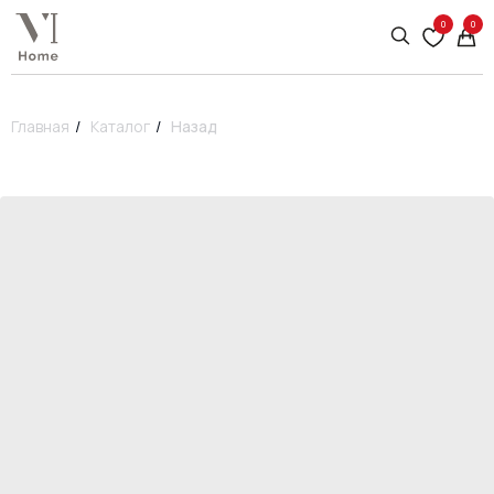
0
0
Главная
/
Каталог
/
Назад