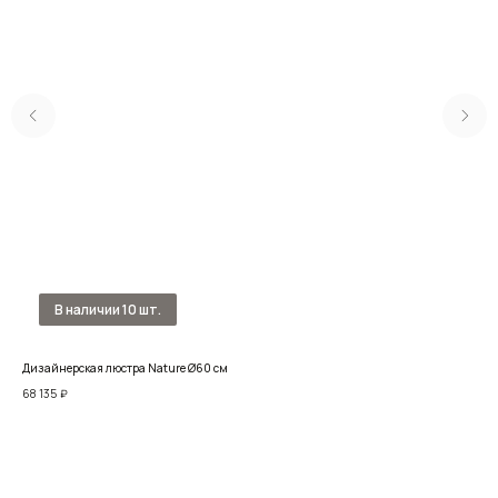
Дизайнерская люстра Nature Ø60 см
Люст
68 135
₽
39 