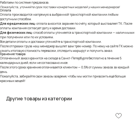
Работаем по системе предзаказа.
Пожалуйста, уточняйте срок поставки конкретных моделей у наших менеджеров!
Оплата
Оплата производится напрямую в выбранной транспортной компании любым
доступным способом.
Для юридических лиц:
оплата вносится заранее по счёту, который выставляет ТК. После
оплаты компания согласует дату и время доставки.
Для физических лиц:
способ оплаты уточняется в транспортной компании — наличными
при получении или по их условиям.
Все детали оплаты и доставки уточняйте в транспортной компании.
После отправки груза наш менеджер вышлет вам трек-номер. По нему на сайте ТК можно
узнать итоговую стоимость перевозки, отследить маршрут и получить заказ.
Хранение товара
Оплаченный заказ хранится на складе в Санкт-Петербурге бесплатно в течение 5
календарных дней, если не согласовано иное.
После этого срока хранение оплачивается клиентом — 0,5% от суммы заказа за каждый
день.
Пожалуйста, забирайте свои заказы вовремя, чтобы мы могли привозить ещё больше
красивых вещей!
Другие товары из категории