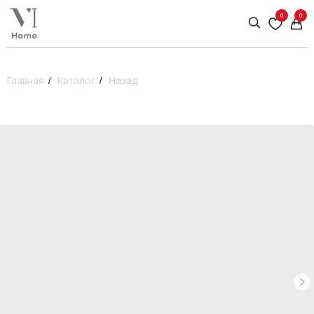
0
0
Главная
/
Каталог
/
Назад