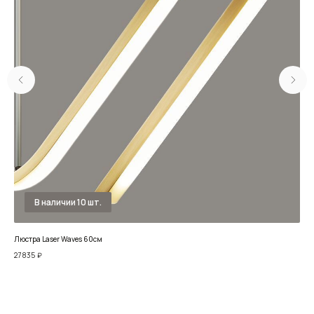
Люстра Laser Waves 60см
Люс
27 835
₽
36 