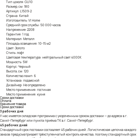
Тип цоколя: GU10
Размер, см: 180
Артикул: L1509-2
Страна: Китай
Изготовитель: VI Home
Средний срок службы: 50 000 часов
Напряжение: 220В
Гарантия: 1 год
Материал: Металл
Площадь освещения: 10-15 м2
Цвет: Золото
Стиль: лофт
Цветовая температура: нейтральный свет 4000К
Мощность: 5W
Корпус: Черный
Высота, см: 120
Количество ламп: 6
Установка: подвесной
Дизайнер: Не определено
Место применения: гостиная
Место применения: кухня
Сроки доставки
Оплата
Хранение товара
Сроки доставки
3 рабочих дня
У нас имеется складская программа с укороченным сроком доставки — до адреса в г.
Санкт-Петербург или пункта приёма ТК в г. Санкт-Петербург.
45 рабочих дней
Стандартный срок поставки составляет 45 рабочих дней. Логистическая цепочка каждого
заказа предусматривает трёхступенчатый контроль качества, поэтому стандартный срок