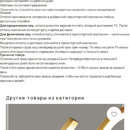
доставки составляет 45 рабочих дней.
Работаем по системе предзаказа.
Пожалуйста, уточняйте срок поставки конкретных моделей у наших менеджеров!
Оплата
Оплата производится напрямую в выбранной транспортной компании любым
доступным способом.
Для юридических лиц:
оплата вносится заранее по счёту, который выставляет ТК. После
оплаты компания согласует дату и время доставки.
Для физических лиц:
способ оплаты уточняется в транспортной компании — наличными
при получении или по их условиям.
Все детали оплаты и доставки уточняйте в транспортной компании.
После отправки груза наш менеджер вышлет вам трек-номер. По нему на сайте ТК можно
узнать итоговую стоимость перевозки, отследить маршрут и получить заказ.
Хранение товара
Оплаченный заказ хранится на складе в Санкт-Петербурге бесплатно в течение 5
календарных дней, если не согласовано иное.
После этого срока хранение оплачивается клиентом — 0,5% от суммы заказа за каждый
день.
Пожалуйста, забирайте свои заказы вовремя, чтобы мы могли привозить ещё больше
красивых вещей!
Другие товары из категории