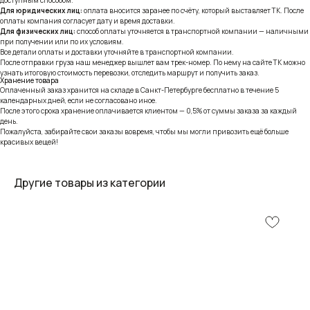
Для юридических лиц:
оплата вносится заранее по счёту, который выставляет ТК. После
оплаты компания согласует дату и время доставки.
Для физических лиц:
способ оплаты уточняется в транспортной компании — наличными
при получении или по их условиям.
Все детали оплаты и доставки уточняйте в транспортной компании.
После отправки груза наш менеджер вышлет вам трек-номер. По нему на сайте ТК можно
узнать итоговую стоимость перевозки, отследить маршрут и получить заказ.
Хранение товара
Оплаченный заказ хранится на складе в Санкт-Петербурге бесплатно в течение 5
календарных дней, если не согласовано иное.
После этого срока хранение оплачивается клиентом — 0,5% от суммы заказа за каждый
день.
Пожалуйста, забирайте свои заказы вовремя, чтобы мы могли привозить ещё больше
красивых вещей!
Другие товары из категории