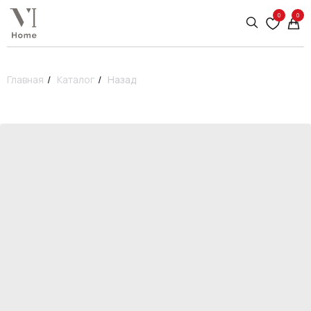
0
0
Главная
/
Каталог
/
Назад