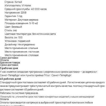
Страна: Китай
Изготовитель: VI Home
Средний срок службы: 40 000 часов
Напряжение: 220В
Гарантия: 1 год
Материал: Джутовая веревка
Площадь освещения: 5-10 м2
Цвет: Бежевый
Стиль: эко
Цветовая температура: без источника света
Высота, см: 100
Установка: подвесной
Дизайнер: Не определено
Место применения: спальня
Место применения: гостиная
Место применения: столовая
Сроки доставки
Оплата
Хранение товара
Сроки доставки
3 рабочих дня
У нас имеется складская программа с укороченным сроком доставки — до адреса в г.
Санкт-Петербург или пункта приёма ТК в г. Санкт-Петербург.
45 рабочих дней
Стандартный срок поставки составляет 45 рабочих дней. Логистическая цепочка каждого
заказа предусматривает трёхступенчатый контроль качества, поэтому стандартный срок
доставки составляет 45 рабочих дней.
Работаем по системе предзаказа.
Пожалуйста, уточняйте срок поставки конкретных моделей у наших менеджеров!
Оплата
Оплата производится напрямую в выбранной транспортной компании любым
доступным способом.