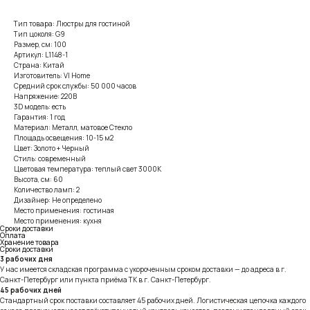
Тип товара: Люстры для гостиной
Тип цоколя: G9
Размер, см: 100
Артикул: L1148-1
Страна: Китай
Изготовитель: VI Home
Средний срок службы: 50 000 часов
Напряжение: 220В
3D модель: есть
Гарантия: 1 год
Материал: Металл, матовое Стекло
Площадь освещения: 10-15 м2
Цвет: Золото + Черный
Стиль: современный
Цветовая температура: теплый свет 3000К
Высота, см: 60
Количество ламп: 2
Дизайнер: Не определено
Место применения: гостиная
Место применения: кухня
Сроки доставки
Оплата
Хранение товара
Сроки доставки
3 рабочих дня
У нас имеется складская программа с укороченным сроком доставки — до адреса в г.
Санкт-Петербург или пункта приёма ТК в г. Санкт-Петербург.
45 рабочих дней
Стандартный срок поставки составляет 45 рабочих дней. Логистическая цепочка каждого