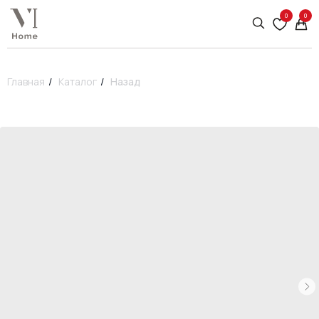
0
0
Главная
/
Каталог
/
Назад