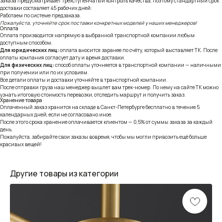
заказа предусматривает трёхступенчатый контроль качества, поэтому стандартный срок
доставки составляет 45 рабочих дней.
Работаем по системе предзаказа.
Пожалуйста, уточняйте срок поставки конкретных моделей у наших менеджеров!
Оплата
Оплата производится напрямую в выбранной транспортной компании любым
доступным способом.
Для юридических лиц:
оплата вносится заранее по счёту, который выставляет ТК. После
оплаты компания согласует дату и время доставки.
Для физических лиц:
способ оплаты уточняется в транспортной компании — наличными
при получении или по их условиям.
Все детали оплаты и доставки уточняйте в транспортной компании.
После отправки груза наш менеджер вышлет вам трек-номер. По нему на сайте ТК можно
узнать итоговую стоимость перевозки, отследить маршрут и получить заказ.
Хранение товара
Оплаченный заказ хранится на складе в Санкт-Петербурге бесплатно в течение 5
календарных дней, если не согласовано иное.
После этого срока хранение оплачивается клиентом — 0,5% от суммы заказа за каждый
день.
Пожалуйста, забирайте свои заказы вовремя, чтобы мы могли привозить ещё больше
красивых вещей!
Другие товары из категории