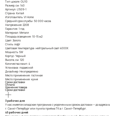
Тип цоколя: GU10
Размер, см: 140
Артикул: L1509-1
Страна: Китай
Изготовитель: VI Home
Средний срок службы: 50 000 часов
Напряжение: 220В
Гарантия: 1 год
Материал: Металл
Площадь освещения: 10-15 м2
Цвет: Золото
Стиль: лофт
Цветовая температура: нейтральный свет 4000К
Мощность: 5W
Корпус: Черный
Высота, см: 120
Количество ламп: 4
Установка: подвесной
Дизайнер: Не определено
Место применения: гостиная
Место применения: кухня
Сроки доставки
Оплата
Хранение товара
Сроки доставки
3 рабочих дня
У нас имеется складская программа с укороченным сроком доставки — до адреса в
г. Санкт-Петербург или пункта приёма ТК в г. Санкт-Петербург.
45 рабочих дней