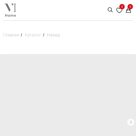
0
0
Главная
/
Каталог
/
Назад