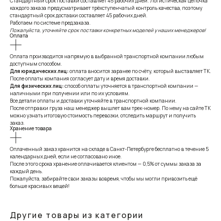
Стандартный срок поставки составляет 45 рабочих дней. Логистическая цепочка
каждого заказа предусматривает трёхступенчатый контроль качества, поэтому
стандартный срок доставки составляет 45 рабочих дней.
Работаем по системе предзаказа.
Пожалуйста, уточняйте срок поставки конкретных моделей у наших менеджеров!
Оплата
Оплата производится напрямую в выбранной транспортной компании любым
доступным способом.
Для юридических лиц:
оплата вносится заранее по счёту, который выставляет ТК.
После оплаты компания согласует дату и время доставки.
Для физических лиц:
способ оплаты уточняется в транспортной компании —
наличными при получении или по их условиям.
Все детали оплаты и доставки уточняйте в транспортной компании.
После отправки груза наш менеджер вышлет вам трек-номер. По нему на сайте ТК
можно узнать итоговую стоимость перевозки, отследить маршрут и получить
заказ.
Хранение товара
Оплаченный заказ хранится на складе в Санкт-Петербурге бесплатно в течение 5
календарных дней, если не согласовано иное.
После этого срока хранение оплачивается клиентом — 0,5% от суммы заказа за
каждый день.
Пожалуйста, забирайте свои заказы вовремя, чтобы мы могли привозить ещё
больше красивых вещей!
Другие товары из категории