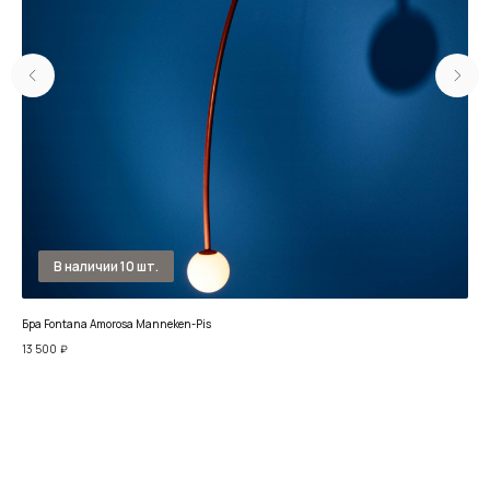
Бра Fontana Amorosa Manneken-Pis
Бра 
13 500
₽
7 9