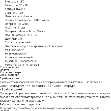
Тип цоколя: LED
Размер, см: 20 × 30
Артикул: B4431-1
Страна: Китай
Изготовитель: VI Home
Средний срок службы: 50 000 часов
Напряжение: 220В
Гарантия: 2 года
Материал: Металл, Акрил, Смола
Площадь освещения: 1-5 м2
Цвет: Черный
Стиль: современный
Цветовая температура: трехцветный светодиод
Мощность: 20W
Количество ламп: 1
Установка: настенный
Дизайнер: Не определено
Место применения: детская
Сроки доставки
Оплата
Хранение товара
Сроки доставки
3 рабочих дня
У нас имеется складская программа с укороченным сроком доставки — до адреса в г.
Санкт-Петербург или пункта приёма ТК в г. Санкт-Петербург.
45 рабочих дней
Стандартный срок поставки составляет 45 рабочих дней. Логистическая цепочка каждого
заказа предусматривает трёхступенчатый контроль качества, поэтому стандартный срок
доставки составляет 45 рабочих дней.
Работаем по системе предзаказа.
Пожалуйста, уточняйте срок поставки конкретных моделей у наших менеджеров!
Оплата