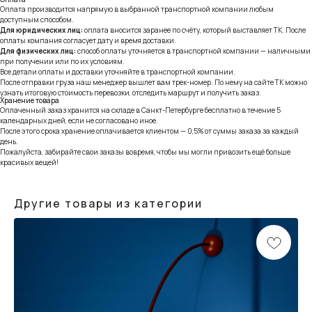
Оплата производится напрямую в выбранной транспортной компании любым
доступным способом.
Для юридических лиц:
оплата вносится заранее по счёту, который выставляет ТК. После
оплаты компания согласует дату и время доставки.
Для физических лиц:
способ оплаты уточняется в транспортной компании — наличными
при получении или по их условиям.
Все детали оплаты и доставки уточняйте в транспортной компании.
После отправки груза наш менеджер вышлет вам трек-номер. По нему на сайте ТК можно
узнать итоговую стоимость перевозки, отследить маршрут и получить заказ.
Хранение товара
Оплаченный заказ хранится на складе в Санкт-Петербурге бесплатно в течение 5
календарных дней, если не согласовано иное.
После этого срока хранение оплачивается клиентом — 0,5% от суммы заказа за каждый
день.
Пожалуйста, забирайте свои заказы вовремя, чтобы мы могли привозить ещё больше
красивых вещей!
Другие товары из категории