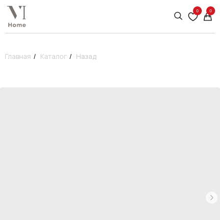
0
0
Главная
/
Каталог
/
Назад