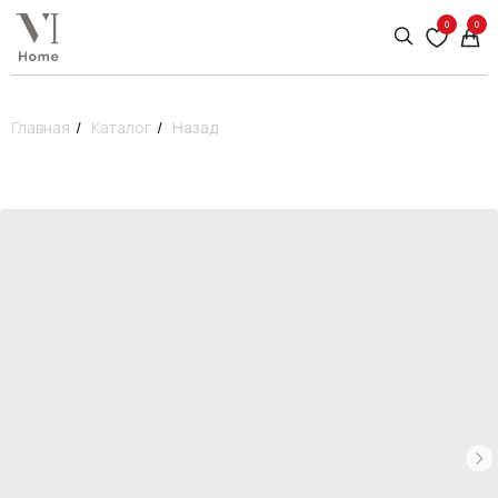
0
0
Главная
/
Каталог
/
Назад