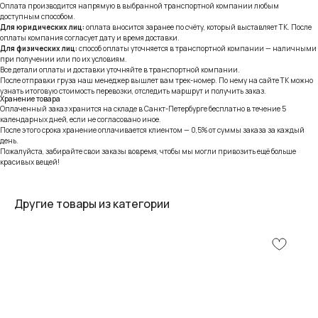
Оплата производится напрямую в выбранной транспортной компании любым
доступным способом.
Для юридических лиц:
оплата вносится заранее по счёту, который выставляет ТК. После
оплаты компания согласует дату и время доставки.
Для физических лиц:
способ оплаты уточняется в транспортной компании — наличными
при получении или по их условиям.
Все детали оплаты и доставки уточняйте в транспортной компании.
После отправки груза наш менеджер вышлет вам трек-номер. По нему на сайте ТК можно
узнать итоговую стоимость перевозки, отследить маршрут и получить заказ.
Хранение товара
Оплаченный заказ хранится на складе в Санкт-Петербурге бесплатно в течение 5
календарных дней, если не согласовано иное.
После этого срока хранение оплачивается клиентом — 0,5% от суммы заказа за каждый
день.
Пожалуйста, забирайте свои заказы вовремя, чтобы мы могли привозить ещё больше
красивых вещей!
Другие товары из категории