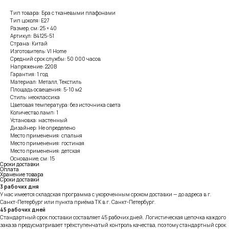
Тип товара: Бра с тканевыми плафонами
Тип цоколя: E27
Размер, см: 25 × 40
Артикул: B4125-51
Страна: Китай
Изготовитель: VI Home
Средний срок службы: 50 000 часов
Напряжение: 220В
Гарантия: 1 год
Материал: Металл, Текстиль
Площадь освещения: 5-10 м2
Стиль: неоклассика
Цветовая температура: без источника света
Количество ламп: 1
Установка: настенный
Дизайнер: Не определено
Место применения: спальня
Место применения: гостиная
Место применения: детская
Основание, см: 15
Сроки доставки
Оплата
Хранение товара
Сроки доставки
3 рабочих дня
У нас имеется складская программа с укороченным сроком доставки — до адреса в г.
Санкт-Петербург или пункта приёма ТК в г. Санкт-Петербург.
45 рабочих дней
Стандартный срок поставки составляет 45 рабочих дней. Логистическая цепочка каждого
заказа предусматривает трёхступенчатый контроль качества, поэтому стандартный срок