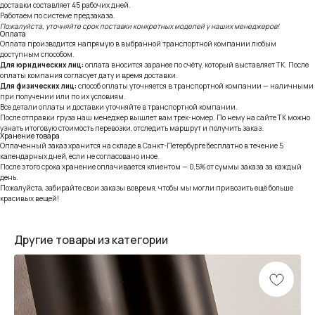
доставки составляет 45 рабочих дней.
Работаем по системе предзаказа.
Пожалуйста, уточняйте срок поставки конкретных моделей у наших менеджеров!
Оплата
Оплата производится напрямую в выбранной транспортной компании любым
доступным способом.
Для юридических лиц:
оплата вносится заранее по счёту, который выставляет ТК. После
оплаты компания согласует дату и время доставки.
Для физических лиц:
способ оплаты уточняется в транспортной компании — наличными
при получении или по их условиям.
Все детали оплаты и доставки уточняйте в транспортной компании.
После отправки груза наш менеджер вышлет вам трек-номер. По нему на сайте ТК можно
узнать итоговую стоимость перевозки, отследить маршрут и получить заказ.
Хранение товара
Оплаченный заказ хранится на складе в Санкт-Петербурге бесплатно в течение 5
календарных дней, если не согласовано иное.
После этого срока хранение оплачивается клиентом — 0,5% от суммы заказа за каждый
день.
Пожалуйста, забирайте свои заказы вовремя, чтобы мы могли привозить ещё больше
красивых вещей!
Другие товары из категории