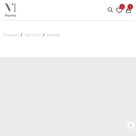
0
0
Главная
/
Каталог
/
Назад