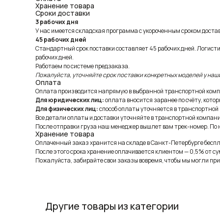
Хранение товара
Сроки доставки
3 рабочих дня
У нас имеется складская программа с укороченным сроком доставк
45 рабочих дней
Стандартный срок поставки составляет 45 рабочих дней. Логист
рабочих дней.
Работаем по системе предзаказа.
Пожалуйста, уточняйте срок поставки конкретных моделей у наш
Оплата
Оплата производится напрямую в выбранной транспортной комп
Для юридических лиц:
оплата вносится заранее по счёту, котор
Для физических лиц:
способ оплаты уточняется в транспортной
Все детали оплаты и доставки уточняйте в транспортной компани
После отправки груза наш менеджер вышлет вам трек-номер. По н
Хранение товара
Оплаченный заказ хранится на складе в Санкт-Петербурге беспла
После этого срока хранение оплачивается клиентом — 0,5% от су
Пожалуйста, забирайте свои заказы вовремя, чтобы мы могли при
Другие товары из категории