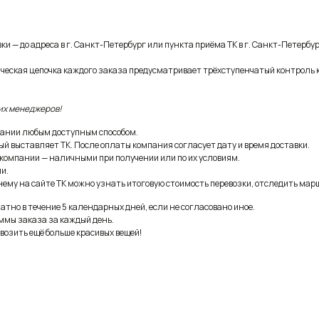
и — до адреса в г. Санкт-Петербург или пункта приёма ТК в г. Санкт-Петербур
ическая цепочка каждого заказа предусматривает трёхступенчатый контроль 
их менеджеров!
ании любым доступным способом.
ый выставляет ТК. После оплаты компания согласует дату и время доставки.
 компании — наличными при получении или по их условиям.
и.
ему на сайте ТК можно узнать итоговую стоимость перевозки, отследить марш
тно в течение 5 календарных дней, если не согласовано иное.
ммы заказа за каждый день.
возить ещё больше красивых вещей!