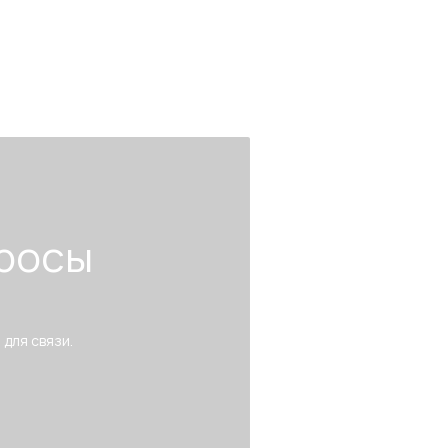
росы
 для связи.