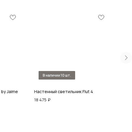
d by Jaime
Настенный светильник Flut 4
Бра 
18 475
₽
13 9