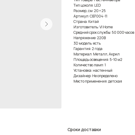
Тип цоколя: LED
Размер, см: 20 × 25
Артикул: CB7004-11
Страна: Китай
Изготовитель: VI Home
Средний срок службы: 50 000 часов
Напряжение: 220В
3D модель: есть
Гарантия: 2 года
Материал: Металл, Акрил
Площадь освещения: 5-10 м2
Количество ламп: 1
Установка: настенный
Дизайнер: Не определено
Место применения: детская
Сроки доставки