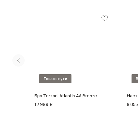
 см
Бра Terzani Atlantis 4A Bronze
Наст
12 999
₽
8 055