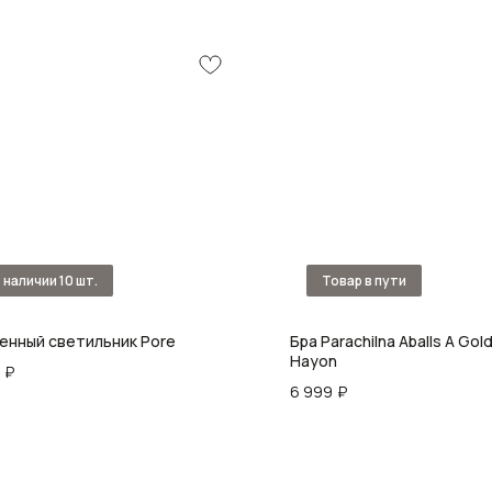
енный светильник Pore
Бра Parachilna Aballs A Gol
Hayon
₽
6 999
₽