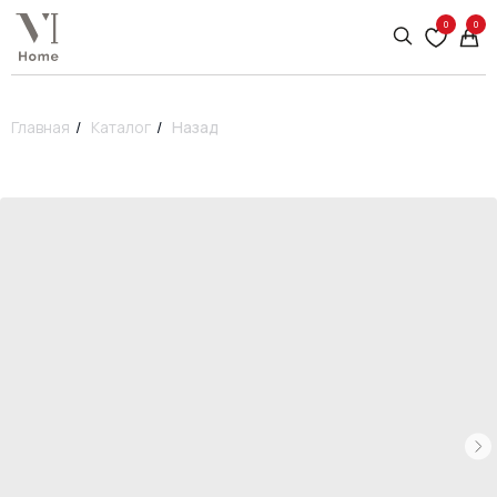
0
0
Главная
/
Каталог
/
Назад