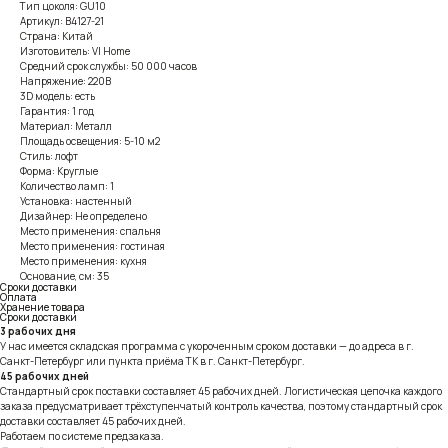
Тип цоколя: GU10
Артикул: B4127-21
Страна: Китай
Изготовитель: VI Home
Средний срок службы: 50 000 часов
Напряжение: 220В
3D модель: есть
Гарантия: 1 год
Материал: Металл
Площадь освещения: 5-10 м2
Стиль: лофт
Форма: Круглые
Количество ламп: 1
Установка: настенный
Дизайнер: Не определено
Место применения: спальня
Место применения: гостиная
Место применения: кухня
Основание, см: 35
Сроки доставки
Оплата
Хранение товара
Сроки доставки
3 рабочих дня
У нас имеется складская программа с укороченным сроком доставки — до адреса в г.
Санкт-Петербург или пункта приёма ТК в г. Санкт-Петербург.
45 рабочих дней
Стандартный срок поставки составляет 45 рабочих дней. Логистическая цепочка каждого
заказа предусматривает трёхступенчатый контроль качества, поэтому стандартный срок
доставки составляет 45 рабочих дней.
Работаем по системе предзаказа.