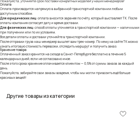
Пожалуйста, уточняйте срок поставки конкретных моделей у наших менеджеров!
Оплата
Оплата производится напрямую в выбранной транспортной компании любым
доступным способом.
Для юридических лиц:
оплата вносится заранее по счёту, который выставляет ТК. После
оплаты компания согласует дату и время доставки.
Для физических лиц:
способ оплаты уточняется в транспортной компании — наличными
при получении или по их условиям.
Все детали оплаты и доставки уточняйте в транспортной компании.
После отправки груза наш менеджер вышлет вам трек-номер. По нему на сайте ТК можно
узнать итоговую стоимость перевозки, отследить маршрут и получить заказ.
Хранение товара
Оплаченный заказ хранится на складе в Санкт-Петербурге бесплатно в течение 5
календарных дней, если не согласовано иное.
После этого срока хранение оплачивается клиентом — 0,5% от суммы заказа за каждый
день.
Пожалуйста, забирайте свои заказы вовремя, чтобы мы могли привозить ещё больше
красивых вещей!
Другие товары из категории