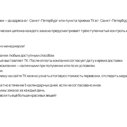
и — до адреса в г. Санкт-Петербург или пункта приёма ТК в г. Санкт-Петербур
ическая цепочка каждого заказа предусматривает трёхступенчатый контроль 
их менеджеров!
ании любым доступным способом.
ый выставляет ТК. После оплаты компания согласует дату и время доставки.
 компании — наличными при получении или по их условиям.
и.
ему на сайте ТК можно узнать итоговую стоимость перевозки, отследить марш
тно в течение 5 календарных дней, если не согласовано иное.
ммы заказа за каждый день.
возить ещё больше красивых вещей!