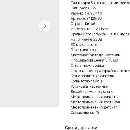
Тип товара: Бра с тканевыми плаф
Тип цоколя: E27
Размер, см: 25 × 40
Артикул: B4125-93
Страна: Китай
Изготовитель: VI Home
Средний срок службы: 50 000 часов
Напряжение: 220В
3D модель: есть
Гарантия: 1 год
Материал: Металл, Текстиль
Площадь освещения: 5-10 м2
Стиль: неоклассика
Цветовая температура: без источни
Технологии: выключатель
Количество ламп: 1
Установка: настенный
Дизайнер: Не определено
Место применения: спальня
Место применения: гостиная
Место применения: детская
Основание, см: 15
Сроки доставки