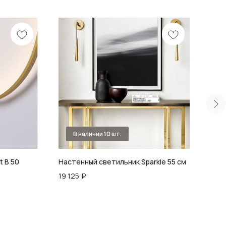
t B 50
Настенный светильник Sparkle 55 см
Бра 
19 125
₽
21 2