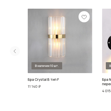
light С 85
Бра Crystal B тип F
Бра N
пере
11 140
₽
4 015