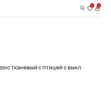
0
0
ssic тканевый с птицей с выкл