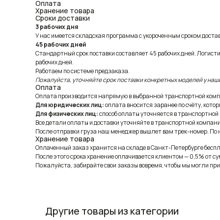
Оплата
Хранение товара
Сроки доставки
3 рабочих дня
У нас имеется складская программа с укороченным сроком доставк
45 рабочих дней
Стандартный срок поставки составляет 45 рабочих дней. Логист
рабочих дней.
Работаем по системе предзаказа.
Пожалуйста, уточняйте срок поставки конкретных моделей у наш
Оплата
Оплата производится напрямую в выбранной транспортной комп
Для юридических лиц:
оплата вносится заранее по счёту, котор
Для физических лиц:
способ оплаты уточняется в транспортной
Все детали оплаты и доставки уточняйте в транспортной компани
После отправки груза наш менеджер вышлет вам трек-номер. По н
Хранение товара
Оплаченный заказ хранится на складе в Санкт-Петербурге беспла
После этого срока хранение оплачивается клиентом — 0,5% от су
Пожалуйста, забирайте свои заказы вовремя, чтобы мы могли при
Другие товары из категории