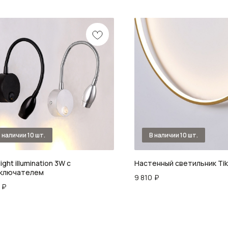
ight illumination 3W с
Настенный светильник Tik
ключателем
9 810
₽
₽