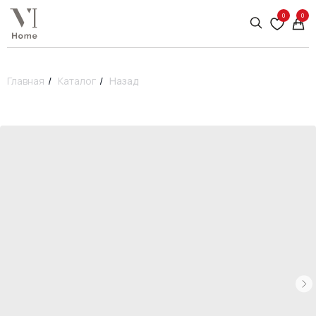
0
0
Главная
/
Каталог
/
Назад