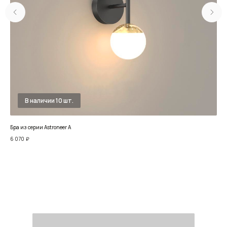
Бра из серии Astroneer A
Нас
6 070
₽
27 