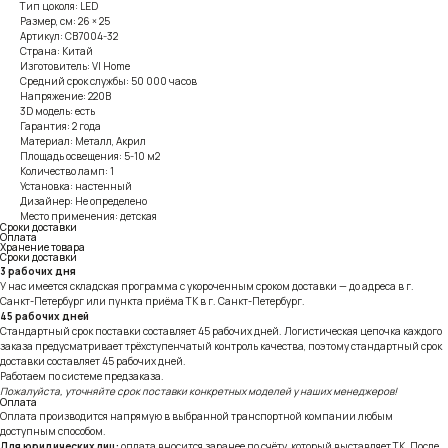
Тип цоколя: LED
Размер, см: 26 × 25
Артикул: CB7004-32
Страна: Китай
Изготовитель: VI Home
Средний срок службы: 50 000 часов
Напряжение: 220В
3D модель: есть
Гарантия: 2 года
Материал: Металл, Акрил
Площадь освещения: 5-10 м2
Количество ламп: 1
Установка: настенный
Дизайнер: Не определено
Место применения: детская
Сроки доставки
Оплата
Хранение товара
Сроки доставки
3 рабочих дня
У нас имеется складская программа с укороченным сроком доставки — до адреса в г.
Санкт-Петербург или пункта приёма ТК в г. Санкт-Петербург.
45 рабочих дней
Стандартный срок поставки составляет 45 рабочих дней. Логистическая цепочка каждого
заказа предусматривает трёхступенчатый контроль качества, поэтому стандартный срок
доставки составляет 45 рабочих дней.
Работаем по системе предзаказа.
Пожалуйста, уточняйте срок поставки конкретных моделей у наших менеджеров!
Оплата
Оплата производится напрямую в выбранной транспортной компании любым
доступным способом.
Для юридических лиц:
оплата вносится заранее по счёту, который выставляет ТК. После