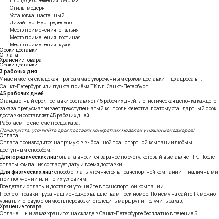
Площадь освещения: 5-10 м2
Стиль: модерн
Установка: настенный
Дизайнер: Не определено
Место применения: спальня
Место применения: гостиная
Место применения: кухня
Сроки доставки
Оплата
Хранение товара
Сроки доставки
3 рабочих дня
У нас имеется складская программа с укороченным сроком доставки — до адреса в г.
Санкт-Петербург или пункта приёма ТК в г. Санкт-Петербург.
45 рабочих дней
Стандартный срок поставки составляет 45 рабочих дней. Логистическая цепочка каждого
заказа предусматривает трёхступенчатый контроль качества, поэтому стандартный срок
доставки составляет 45 рабочих дней.
Работаем по системе предзаказа.
Пожалуйста, уточняйте срок поставки конкретных моделей у наших менеджеров!
Оплата
Оплата производится напрямую в выбранной транспортной компании любым
доступным способом.
Для юридических лиц:
оплата вносится заранее по счёту, который выставляет ТК. После
оплаты компания согласует дату и время доставки.
Для физических лиц:
способ оплаты уточняется в транспортной компании — наличными
при получении или по их условиям.
Все детали оплаты и доставки уточняйте в транспортной компании.
После отправки груза наш менеджер вышлет вам трек-номер. По нему на сайте ТК можно
узнать итоговую стоимость перевозки, отследить маршрут и получить заказ.
Хранение товара
Оплаченный заказ хранится на складе в Санкт-Петербурге бесплатно в течение 5