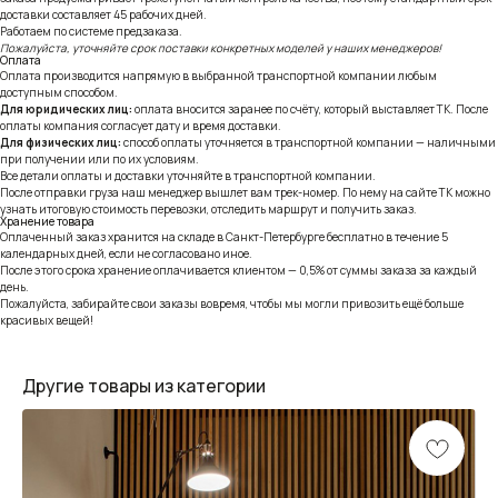
доставки составляет 45 рабочих дней.
Работаем по системе предзаказа.
Пожалуйста, уточняйте срок поставки конкретных моделей у наших менеджеров!
Оплата
Оплата производится напрямую в выбранной транспортной компании любым
доступным способом.
Для юридических лиц:
оплата вносится заранее по счёту, который выставляет ТК. После
оплаты компания согласует дату и время доставки.
Для физических лиц:
способ оплаты уточняется в транспортной компании — наличными
при получении или по их условиям.
Все детали оплаты и доставки уточняйте в транспортной компании.
После отправки груза наш менеджер вышлет вам трек-номер. По нему на сайте ТК можно
узнать итоговую стоимость перевозки, отследить маршрут и получить заказ.
Хранение товара
Оплаченный заказ хранится на складе в Санкт-Петербурге бесплатно в течение 5
календарных дней, если не согласовано иное.
После этого срока хранение оплачивается клиентом — 0,5% от суммы заказа за каждый
день.
Пожалуйста, забирайте свои заказы вовремя, чтобы мы могли привозить ещё больше
красивых вещей!
Другие товары из категории