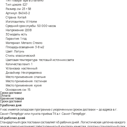
Тип товара: Бра в спальню
Тип цоколя: E27
Размер, см: 23 × 58
Артикул: B4045-2
Страна: Китай
Изготовитель: VI Home
Средний срок службы: 50 000 часов
Напряжение: 220В
3D модель: есть
Гарантия: 1 год
Материал: Металл, Стекло
Площадь освещения: 3-8 м2
Цвет: Латунь
Стиль: классический
Цветовая температура: тестовый источник света
Количество ламп: 1
Установка: настенный
Дизайнер: Не определено
Место применения: спальня
Место применения: гостиная
Место применения: кухня
Основание, см: 15
Сроки доставки
Оплата
Хранение товара
Сроки доставки
3 рабочих дня
У нас имеется складская программа с укороченным сроком доставки — до адреса в г.
Санкт-Петербург или пункта приёма ТК в г. Санкт-Петербург.
45 рабочих дней
Стандартный срок поставки составляет 45 рабочих дней. Логистическая цепочка каждого
заказа предусматривает трёхступенчатый контроль качества, поэтому стандартный срок