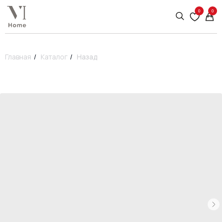
0
0
Главная
/
Каталог
/
Назад