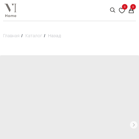
0
0
Главная
/
Каталог
/
Назад