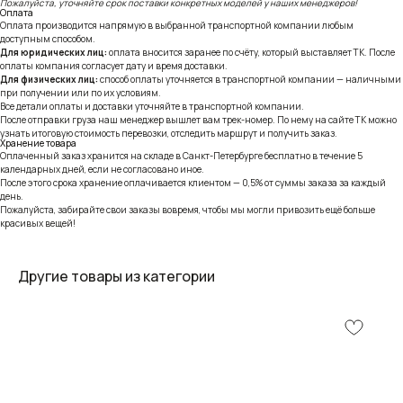
Пожалуйста, уточняйте срок поставки конкретных моделей у наших менеджеров!
Оплата
Оплата производится напрямую в выбранной транспортной компании любым
доступным способом.
Для юридических лиц:
оплата вносится заранее по счёту, который выставляет ТК. После
оплаты компания согласует дату и время доставки.
Для физических лиц:
способ оплаты уточняется в транспортной компании — наличными
при получении или по их условиям.
Все детали оплаты и доставки уточняйте в транспортной компании.
После отправки груза наш менеджер вышлет вам трек-номер. По нему на сайте ТК можно
узнать итоговую стоимость перевозки, отследить маршрут и получить заказ.
Хранение товара
Оплаченный заказ хранится на складе в Санкт-Петербурге бесплатно в течение 5
календарных дней, если не согласовано иное.
После этого срока хранение оплачивается клиентом — 0,5% от суммы заказа за каждый
день.
Пожалуйста, забирайте свои заказы вовремя, чтобы мы могли привозить ещё больше
красивых вещей!
Другие товары из категории