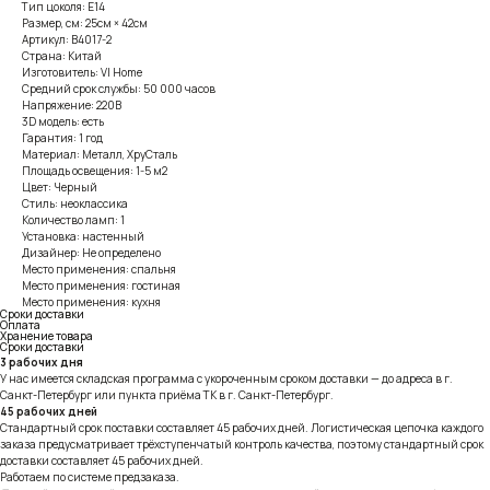
Тип цоколя: E14
Размер, см: 25см × 42см
Артикул: B4017-2
Страна: Китай
Изготовитель: VI Home
Средний срок службы: 50 000 часов
Напряжение: 220В
3D модель: есть
Гарантия: 1 год
Материал: Металл, ХруСталь
Площадь освещения: 1-5 м2
Цвет: Черный
Стиль: неоклассика
Количество ламп: 1
Установка: настенный
Дизайнер: Не определено
Место применения: спальня
Место применения: гостиная
Место применения: кухня
Сроки доставки
Оплата
Хранение товара
Сроки доставки
3 рабочих дня
У нас имеется складская программа с укороченным сроком доставки — до адреса в г.
Санкт-Петербург или пункта приёма ТК в г. Санкт-Петербург.
45 рабочих дней
Стандартный срок поставки составляет 45 рабочих дней. Логистическая цепочка каждого
заказа предусматривает трёхступенчатый контроль качества, поэтому стандартный срок
доставки составляет 45 рабочих дней.
Работаем по системе предзаказа.