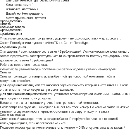
Цветовая температура: без источника света
Количество ламп: 1
Установка: настенный
Дизайнер: Не определено
Место применения: детская
Сроки доставки
Оплата
Хранение товара
Сроки доставки
3 рабочих дня
У нас имеется складская программа с укороченным сроком доставки — до адреса в г.
Санкт-Петербург или пункта приёма ТК в г. Санкт-Петербург.
45 рабочих дней
Стандартный срок поставки составляет 45 рабочих дней. Логистическая цепочка каждого
заказа предусматривает трёхступенчатый контроль качества, поэтому стандартный срок
доставки составляет 45 рабочих дней.
Работаем по системе предзаказа.
Пожалуйста, уточняйте срок поставки конкретных моделей у наших менеджеров!
Оплата
Оплата производится напрямую в выбранной транспортной компании любым
доступным способом.
Для юридических лиц:
оплата вносится заранее по счёту, который выставляет ТК. После
оплаты компания согласует дату и время доставки.
Для физических лиц:
способ оплаты уточняется в транспортной компании — наличными
при получении или по их условиям.
Все детали оплаты и доставки уточняйте в транспортной компании.
После отправки груза наш менеджер вышлет вам трек-номер. По нему на сайте ТК можно
узнать итоговую стоимость перевозки, отследить маршрут и получить заказ.
Хранение товара
Оплаченный заказ хранится на складе в Санкт-Петербурге бесплатно в течение 5
календарных дней, если не согласовано иное.
После этого срока хранение оплачивается клиентом — 0,5% от суммы заказа за каждый