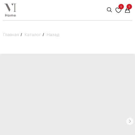
0
0
Главная
/
Каталог
/
Назад