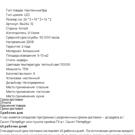
Тип товара: Настенные бра
Тип цоколя: LED
Размер, см: 24 * 2 + 19 * 2 + 14 * 2
Артикул: B4494-72
Страна: Китай
Изготовитель: VI Home
Средний срок службы: 50 000 часов
Напряжение: 220В
Гарантия: 2 года
Материал: Алюминий
Площадь освещения: 5-10 м2
Стиль: модерн
Цветовая температура: теплый свет 3000К
Мощность: 73W
Количество ламп: 6
Установка: настенный
Дизайнер: Не определено
Место применения: спальня
Место применения: гостиная
Место применения: кухня
Сроки доставки
Оплата
Хранение товара
Сроки доставки
3 рабочих дня
У нас имеется складская программа с укороченным сроком доставки — до адреса в г.
Санкт-Петербург или пункта приёма ТК в г. Санкт-Петербург.
45 рабочих дней
Стандартный срок поставки составляет 45 рабочих дней. Логистическая цепочка каждого