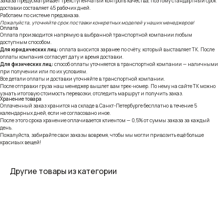
заказа предусматривает трёхступенчатый контроль качества, поэтому стандартный срок
доставки составляет 45 рабочих дней.
Работаем по системе предзаказа.
Пожалуйста, уточняйте срок поставки конкретных моделей у наших менеджеров!
Оплата
Оплата производится напрямую в выбранной транспортной компании любым
доступным способом.
Для юридических лиц:
оплата вносится заранее по счёту, который выставляет ТК. После
оплаты компания согласует дату и время доставки.
Для физических лиц:
способ оплаты уточняется в транспортной компании — наличными
при получении или по их условиям.
Все детали оплаты и доставки уточняйте в транспортной компании.
После отправки груза наш менеджер вышлет вам трек-номер. По нему на сайте ТК можно
узнать итоговую стоимость перевозки, отследить маршрут и получить заказ.
Хранение товара
Оплаченный заказ хранится на складе в Санкт-Петербурге бесплатно в течение 5
календарных дней, если не согласовано иное.
После этого срока хранение оплачивается клиентом — 0,5% от суммы заказа за каждый
день.
Пожалуйста, забирайте свои заказы вовремя, чтобы мы могли привозить ещё больше
красивых вещей!
Другие товары из категории