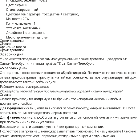
Площадь освещения: 1-5 м2
Цвет: Черный
Стиль: современный
Цветовая температура: трехцветный светодиод
Мощность: 20W
Количество ламп: 1
Установка: настенный
Дизайнер: Не определено
Место применения: детская
Сроки доставки
Оплата
Хранение товара
Сроки доставки
3 рабочих дня
У нас имеется складская программа с укороченным сроком доставки — до адреса в г.
Санкт-Петербург или пункта приёма ТК в г. Санкт-Петербург.
45 рабочих дней
Стандартный срок поставки составляет 45 рабочих дней. Логистическая цепочка каждого
заказа предусматривает трёхступенчатый контроль качества, поэтому стандартный срок
доставки составляет 45 рабочих дней.
Работаем по системе предзаказа.
Пожалуйста, уточняйте срок поставки конкретных моделей у наших менеджеров!
Оплата
Оплата производится напрямую в выбранной транспортной компании любым
доступным способом.
Для юридических лиц:
оплата вносится заранее по счёту, который выставляет ТК. После
оплаты компания согласует дату и время доставки.
Для физических лиц:
способ оплаты уточняется в транспортной компании — наличными
при получении или по их условиям.
Все детали оплаты и доставки уточняйте в транспортной компании.
После отправки груза наш менеджер вышлет вам трек-номер. По нему на сайте ТК можно
узнать итоговую стоимость перевозки, отследить маршрут и получить заказ.