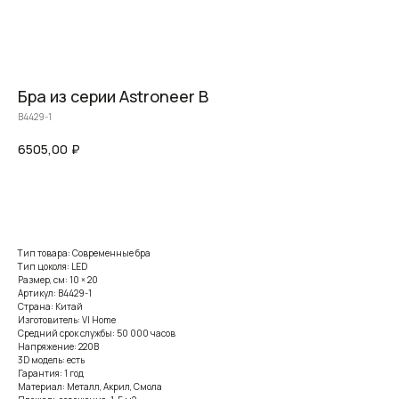
Бра из серии Astroneer B
B4429-1
6505,00
₽
Заказать
Тип товара: Современные бра
Тип цоколя: LED
Размер, см: 10 × 20
Артикул: B4429-1
Страна: Китай
Изготовитель: VI Home
Средний срок службы: 50 000 часов
Напряжение: 220В
3D модель: есть
Гарантия: 1 год
Материал: Металл, Акрил, Смола