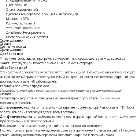
Площадь освещения: 1-5 м2
Цвет: Черный
Стиль: современный
Цветовая температура: трехцветный светодиод
Мощность: 20W
Количество ламп: 1
Установка: настенный
Дизайнер: Не определено
Место применения: детская
Сроки доставки
Оплата
Хранение товара
Сроки доставки
3 рабочих дня
У нас имеется складская программа с укороченным сроком доставки — до адреса в г.
Санкт-Петербург или пункта приёма ТК в г. Санкт-Петербург.
45 рабочих дней
Стандартный срок поставки составляет 45 рабочих дней. Логистическая цепочка каждого
заказа предусматривает трёхступенчатый контроль качества, поэтому стандартный срок
доставки составляет 45 рабочих дней.
Работаем по системе предзаказа.
Пожалуйста, уточняйте срок поставки конкретных моделей у наших менеджеров!
Оплата
Оплата производится напрямую в выбранной транспортной компании любым
доступным способом.
Для юридических лиц:
оплата вносится заранее по счёту, который выставляет ТК. После
оплаты компания согласует дату и время доставки.
Для физических лиц:
способ оплаты уточняется в транспортной компании — наличными
при получении или по их условиям.
Все детали оплаты и доставки уточняйте в транспортной компании.
После отправки груза наш менеджер вышлет вам трек-номер. По нему на сайте ТК можно
узнать итоговую стоимость перевозки, отследить маршрут и получить заказ.