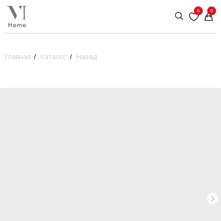
0
0
Главная
/
Каталог
/
Назад