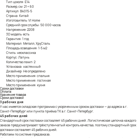
Тип цоколя: E14
Размер, см: 21 × 60
Артикул: B4015-5
Страна: Китай
Изготовитель: VI Home
Средний срок службы: 50 000 часов
Напряжение: 220В
3D модель: есть
Гарантия: 1 год
Материал: Металл, ХруСталь
Площадь освещения: 1-5 м2
Стиль: неоклассика
Корпус: Латунь
Количество ламп: 2
Установка: настенный
Дизайнер: Не определено
Место применения: спальня
Место применения: гостиная
Место применения: кухня
Сроки доставки
Оплата
Хранение товара
Сроки доставки
3 рабочих дня
У нас имеется складская программа с укороченным сроком доставки — до адреса в г.
Санкт-Петербург или пункта приёма ТК в г. Санкт-Петербург.
45 рабочих дней
Стандартный срок поставки составляет 45 рабочих дней. Логистическая цепочка каждого
заказа предусматривает трёхступенчатый контроль качества, поэтому стандартный срок
доставки составляет 45 рабочих дней.
Работаем по системе предзаказа.