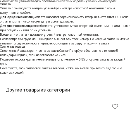
Пожалуйста, уточняйте срок поставки конкретных моделей у наших менеджеров!
Оплата
Оплата производится напрямую в выбранной транспортной компании любым
доступным способом.
Для юридических лиц:
оплата вносится заранее по счёту, который выставляет ТК. После
оплаты компания согласует дату и время доставки.
Для физических лиц:
способ оплаты уточняется в транспортной компании — наличными
при получении или по их условиям.
Все детали оплаты и доставки уточняйте в транспортной компании.
После отправки груза наш менеджер вышлет вам трек-номер. По нему на сайте ТК можно
узнать итоговую стоимость перевозки, отследить маршрут и получить заказ.
Хранение товара
Оплаченный заказ хранится на складе в Санкт-Петербурге бесплатно в течение 5
календарных дней, если не согласовано иное.
После этого срока хранение оплачивается клиентом — 0,5% от суммы заказа за каждый
день.
Пожалуйста, забирайте свои заказы вовремя, чтобы мы могли привозить ещё больше
красивых вещей!
Другие товары из категории