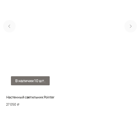
Настенный светильник Pointer
Нас
27 050
₽
17 1