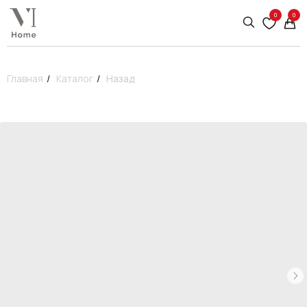
0
0
Главная
/
Каталог
/
Назад