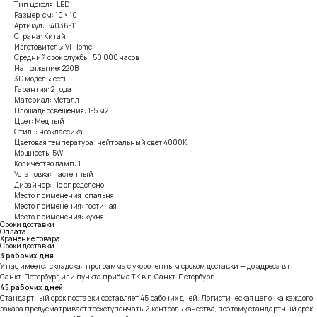
Тип цоколя: LED
Размер, см: 10 × 10
Артикул: B4036-11
Страна: Китай
Изготовитель: VI Home
Средний срок службы: 50 000 часов
Напряжение: 220В
3D модель: есть
Гарантия: 2 года
Материал: Металл
Площадь освещения: 1-5 м2
Цвет: Медный
Стиль: неоклассика
Цветовая температура: нейтральный свет 4000К
Мощность: 5W
Количество ламп: 1
Установка: настенный
Дизайнер: Не определено
Место применения: спальня
Место применения: гостиная
Место применения: кухня
Сроки доставки
Оплата
Хранение товара
Сроки доставки
3 рабочих дня
У нас имеется складская программа с укороченным сроком доставки — до адреса в г.
Санкт-Петербург или пункта приёма ТК в г. Санкт-Петербург.
45 рабочих дней
Стандартный срок поставки составляет 45 рабочих дней. Логистическая цепочка каждого
заказа предусматривает трёхступенчатый контроль качества, поэтому стандартный срок