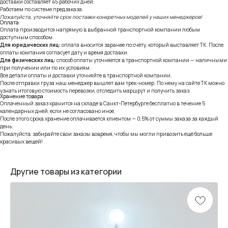
доставки составляет 45 рабочих дней.
Работаем по системе предзаказа.
Пожалуйста, уточняйте срок поставки конкретных моделей у наших менеджеров!
Оплата
Оплата производится напрямую в выбранной транспортной компании любым
доступным способом.
Для юридических лиц:
оплата вносится заранее по счёту, который выставляет ТК. После
оплаты компания согласует дату и время доставки.
Для физических лиц:
способ оплаты уточняется в транспортной компании — наличными
при получении или по их условиям.
Все детали оплаты и доставки уточняйте в транспортной компании.
После отправки груза наш менеджер вышлет вам трек-номер. По нему на сайте ТК можно
узнать итоговую стоимость перевозки, отследить маршрут и получить заказ.
Хранение товара
Оплаченный заказ хранится на складе в Санкт-Петербурге бесплатно в течение 5
календарных дней, если не согласовано иное.
После этого срока хранение оплачивается клиентом — 0,5% от суммы заказа за каждый
день.
Пожалуйста, забирайте свои заказы вовремя, чтобы мы могли привозить ещё больше
красивых вещей!
Другие товары из категории