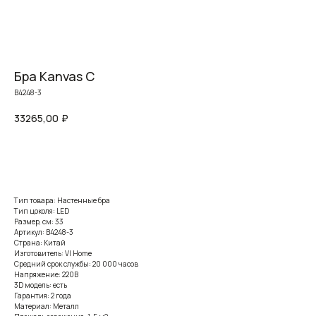
Бра Kanvas С
B4248-3
33265,00
₽
Заказать
Тип товара: Настенные бра
Тип цоколя: LED
Размер, см: 33
Артикул: B4248-3
Страна: Китай
Изготовитель: VI Home
Средний срок службы: 20 000 часов
Напряжение: 220В
3D модель: есть
Гарантия: 2 года
Материал: Металл