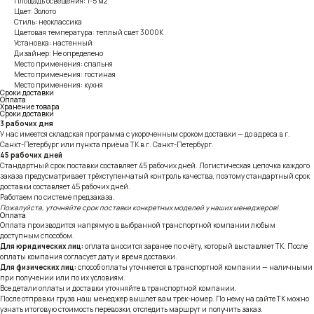
Площадь освещения: 1-5 м2
Цвет: Золото
Стиль: неоклассика
Цветовая температура: теплый свет 3000К
Установка: настенный
Дизайнер: Не определено
Место применения: спальня
Место применения: гостиная
Место применения: кухня
Сроки доставки
Оплата
Хранение товара
Сроки доставки
3 рабочих дня
У нас имеется складская программа с укороченным сроком доставки — до адреса в г.
Санкт-Петербург или пункта приёма ТК в г. Санкт-Петербург.
45 рабочих дней
Стандартный срок поставки составляет 45 рабочих дней. Логистическая цепочка каждого
заказа предусматривает трёхступенчатый контроль качества, поэтому стандартный срок
доставки составляет 45 рабочих дней.
Работаем по системе предзаказа.
Пожалуйста, уточняйте срок поставки конкретных моделей у наших менеджеров!
Оплата
Оплата производится напрямую в выбранной транспортной компании любым
доступным способом.
Для юридических лиц:
оплата вносится заранее по счёту, который выставляет ТК. После
оплаты компания согласует дату и время доставки.
Для физических лиц:
способ оплаты уточняется в транспортной компании — наличными
при получении или по их условиям.
Все детали оплаты и доставки уточняйте в транспортной компании.
После отправки груза наш менеджер вышлет вам трек-номер. По нему на сайте ТК можно
узнать итоговую стоимость перевозки, отследить маршрут и получить заказ.