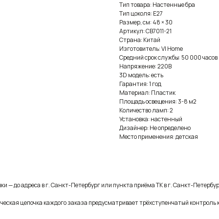
Тип товара: Настенные бра
Тип цоколя: E27
Размер, см: 48 × 30
Артикул: CB7011-21
Страна: Китай
Изготовитель: VI Home
Средний срок службы: 50 000 часов
Напряжение: 220В
3D модель: есть
Гарантия: 1 год
Материал: Пластик
Площадь освещения: 3-8 м2
Количество ламп: 2
Установка: настенный
Дизайнер: Не определено
Место применения: детская
и — до адреса в г. Санкт-Петербург или пункта приёма ТК в г. Санкт-Петербур
ическая цепочка каждого заказа предусматривает трёхступенчатый контроль 