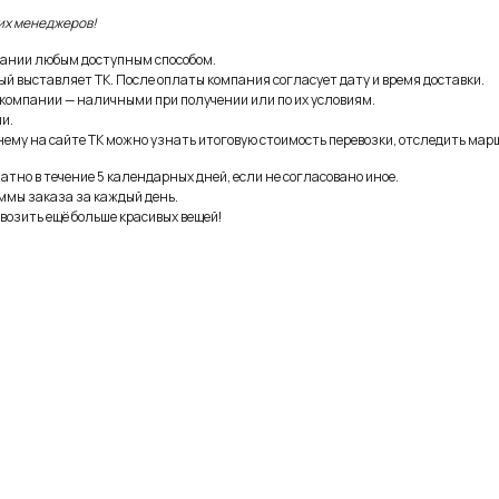
их менеджеров!
ании любым доступным способом.
ый выставляет ТК. После оплаты компания согласует дату и время доставки.
 компании — наличными при получении или по их условиям.
и.
ему на сайте ТК можно узнать итоговую стоимость перевозки, отследить марш
тно в течение 5 календарных дней, если не согласовано иное.
ммы заказа за каждый день.
возить ещё больше красивых вещей!