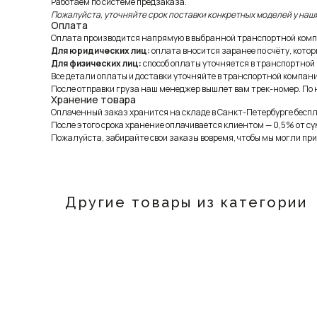
Работаем по системе предзаказа.
Пожалуйста, уточняйте срок поставки конкретных моделей у наш
Оплата
Оплата производится напрямую в выбранной транспортной комп
Для юридических лиц:
оплата вносится заранее по счёту, котор
Для физических лиц:
способ оплаты уточняется в транспортной
Все детали оплаты и доставки уточняйте в транспортной компани
После отправки груза наш менеджер вышлет вам трек-номер. По н
Хранение товара
Оплаченный заказ хранится на складе в Санкт-Петербурге беспла
После этого срока хранение оплачивается клиентом — 0,5% от су
Пожалуйста, забирайте свои заказы вовремя, чтобы мы могли при
Другие товары из категории