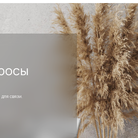
росы
 для связи.